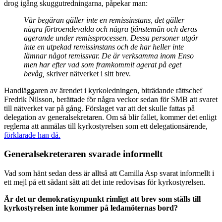
drog igång skuggutredningarna, påpekar man:
Vår begäran gäller inte en remissinstans, det gäller
några förtroendevalda och några tjänstemän och deras
agerande under remissprocessen. Dessa personer utgör
inte en utpekad remissinstans och de har heller inte
lämnar något remissvar. De är verksamma inom Enso
men har efter vad som framkommit agerat på eget
bevåg,
skriver nätverket i sitt brev.
Handläggaren av ärendet i kyrkoledningen, biträdande rättschef
Fredrik Nilsson, berättade för några veckor sedan för SMB att svaret
till nätverket var på gång. Förslaget var att det skulle fattas på
delegation av generalsekretaren. Om så blir fallet, kommer det enligt
reglerna att anmälas till kyrkostyrelsen som ett delegationsärende,
förklarade han då.
Generalsekreteraren svarade informellt
Vad som hänt sedan dess är alltså att Camilla Asp svarat informellt i
ett mejl på ett sådant sätt att det inte redovisas för kyrkostyrelsen.
Är det ur demokratisynpunkt rimligt att brev som ställs till
kyrkostyrelsen inte kommer på ledamöternas bord?