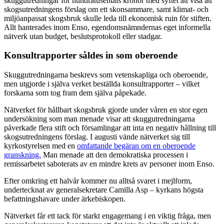
skuggutredningar för hundratusentals kronor med syftet att visa att
skogsutredningens förslag om ett skonsammare, samt klimat- och
miljöanpassat skogsbruk skulle leda till ekonomisk ruin för stiften.
Allt hanterades inom Enso, egendomsnämndernas eget informella
nätverk utan budget, beslutsprotokoll eller stadgar.
Konsultrapporter såldes in som oberoende
Skuggutredningarna beskrevs som vetenskapliga och oberoende,
men utgjorde i själva verket beställda konsultrapporter – vilket
forskarna som tog fram dem själva påpekade.
Nätverket för hållbart skogsbruk gjorde under våren en stor egen
undersökning som man menade visar att skuggutredningarna
påverkade flera stift och församlingar att inta en negativ hållning till
skogsutredningens förslag. I augusti vände nätverket sig till
kyrkostyrelsen med en
omfattande begäran om en oberoende
granskning.
Man menade att den demokratiska processen i
remissarbetet saboterats av en mindre krets av personer inom Enso.
Efter omkring ett halvår kommer nu alltså svaret i mejlform,
undertecknat av generalsekretare Camilla Asp – kyrkans högsta
befattningshavare under ärkebiskopen.
Nätverket får ett tack för starkt engagemang i en viktig fråga, men