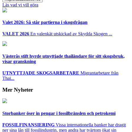
Läs vad vi vill göra
Valet 2026: Så står partierna i skogsfrågan
VALET 2026
En valenkät utskickad av Skydda Skogen ...
Västerås stift hyrde utnyttjade thailändare för sitt skogsbruk,
visar granskning
UTNYTTJADE SKOGSARBETARE
Migrantarbetare från
Thai...
Mer Nyheter
Storbanker öser in pengar i fossilbränslen och petrokemi
FOSSILFINANSIERING
Vissa internationella banker har dragit
ner sina lån till fossilindustrin, men andra har tvärtom ökat sin