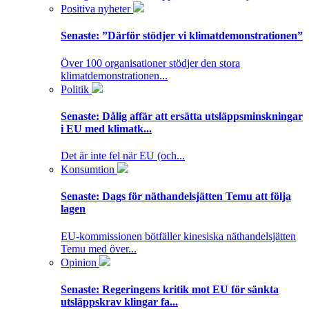
Positiva nyheter
Senaste:
”Därför stödjer vi klimatdemonstrationen”
Över 100 organisationer stödjer den stora
klimatdemonstrationen...
Politik
Senaste:
Dålig affär att ersätta utsläppsminskningar
i EU med klimatk...
Det är inte fel när EU (och...
Konsumtion
Senaste:
Dags för näthandelsjätten Temu att följa
lagen
EU-kommissionen bötfäller kinesiska näthandelsjätten
Temu med över...
Opinion
Senaste:
Regeringens kritik mot EU för sänkta
utsläppskrav klingar fa...