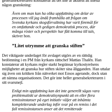
generalsekreteraren konstaterar att det inte är aktuellt att inleda
någon granskning:
Även om man kan ha olika uppfattning om delar av
processen vill jag ändå framhålla att frågan om
Svenska kyrkans skogsförvaltning har varit föremål för
en omfattande och gedigen demokratisk process, där
många röster och perspektiv har fått komma till tals,
skriver hon.
”Litet utrymme att granska stiften”
Det viktigaste underlaget för avslaget utgörs av en rättslig
bedömning i en PM från kyrkans rättschef Mattias Thalén. Han
konstaterar att kyrkans regler starkt begränsar kyrkostyrelsens
möjligheter att granska hur stiften sköter sina åligganden. Han uttalar
sig även om kritiken från nätverket mot Ensos agerande, dock utan
att nämna organisationen. Det gör inte heller generalsekreteraren i
sitt svarsmejl.
Enligt min uppfattning kan det inte generellt sägas vara
problematiskt ur demokratisynpunkt att en eller flera
remissinstanser på eget initiativ väljer att inhämta
kompletterande underlag inför svar på en remiss i det
fall remissinstansen anser att det remitterade