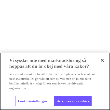
Vi sysslar inte med marknadsföring så
hoppas att du är okej med våra kakor?
Senaste nyheterna
Vi använder cookies för att förbättra din upplevelse och samla in
besöksstatistik. Du gör såklart som du vill men att kunna få in
besöksstatistik är viktigt för oss som icke-vinstdrivande
Foto:
geralt/Pixabay
organisation.
Nyheter
Cookie-inställningar
Acceptera alla cookies