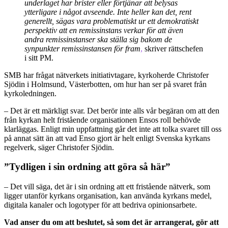
underlaget har brister eller förtjänar att belysas
ytterligare i något avseende. Inte heller kan det, rent
generellt, sägas vara problematiskt ur ett demokratiskt
perspektiv att en remissinstans verkar för att även
andra remissinstanser ska ställa sig bakom de
synpunkter remissinstansen för fram
,
skriver rättschefen
i sitt PM.
SMB har frågat nätverkets initiativtagare, kyrkoherde Christofer
Sjödin i Holmsund, Västerbotten, om hur han ser på svaret från
kyrkoledningen.
– Det är ett märkligt svar. Det berör inte alls vår begäran om att den
från kyrkan helt fristående organisationen Ensos roll behövde
klarläggas. Enligt min uppfattning går det inte att tolka svaret till oss
på annat sätt än att vad Enso gjort är helt enligt Svenska kyrkans
regelverk, säger Christofer Sjödin.
”Tydligen i sin ordning att göra så här”
– Det vill säga, det är i sin ordning att ett fristående nätverk, som
ligger utanför kyrkans organisation, kan använda kyrkans medel,
digitala kanaler och logotyper för att bedriva opinionsarbete.
Vad anser du om att beslutet, så som det är arrangerat, gör att