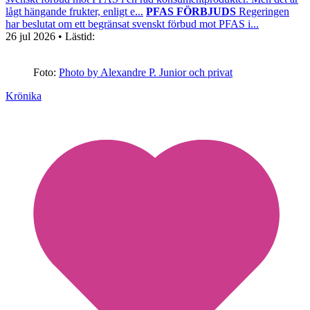
lågt hängande frukter, enligt e...
PFAS FÖRBJUDS
Regeringen
har beslutat om ett begränsat svenskt förbud mot PFAS i...
26 jul 2026
• Lästid:
Foto:
Photo by Alexandre P. Junior och privat
Krönika