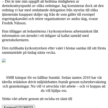
– Det är inte min uppgift att bedöma rimligheten ur
demokratisynpunkt av olika ordningar. Jag konstaterar dock att den
ordning vi har med omfattande delegation från styrelse till olika
tjänstemän knappast skiljer sig från de som gäller till exempel
regeringskansliet och större organisationer av andra slag, svarar
Fredrik Nilsson.
Han tillägger att ledamöterna i kyrkostyrelsens arbetsutskott fått
information om ärendet i ett tidigare så kallat samråd med
generalsekretaren.
Den nytillsatta kyrkostyrelsen efter valet i höstas samlas till sitt första
sammanträde på tisdag nästa vecka.
SMB kämpar för en hållbar framtid. Sedan starten 2010 har vår
ideella redaktion drivit miljödebatten framåt genom nyhetsbevakning
och granskningar. Nu vill vi utveckla vårt arbete – och vi hoppas att
du vill hjälpa oss.
Stötta vårt arbete genom att swisha en slant till
Kopierad
1231368703