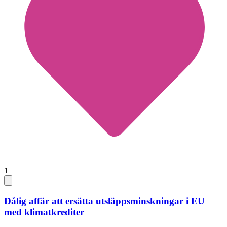
1
Dålig affär att ersätta utsläppsminskningar i EU
med klimatkrediter