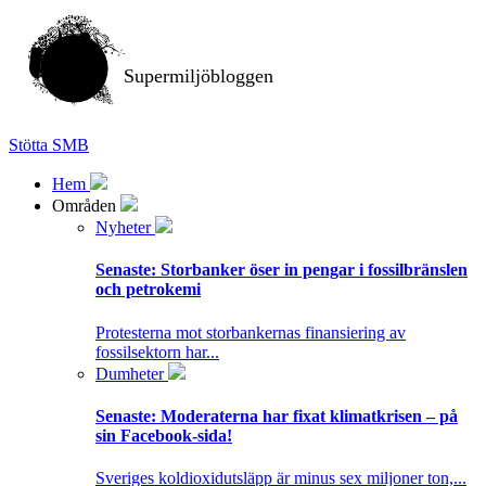
Supermiljöbloggen
Stötta SMB
Hem
Områden
Nyheter
Senaste:
Storbanker öser in pengar i fossilbränslen
och petrokemi
Protesterna mot storbankernas finansiering av
fossilsektorn har...
Dumheter
Senaste:
Moderaterna har fixat klimatkrisen – på
sin Facebook-sida!
Sveriges koldioxidutsläpp är minus sex miljoner ton,...