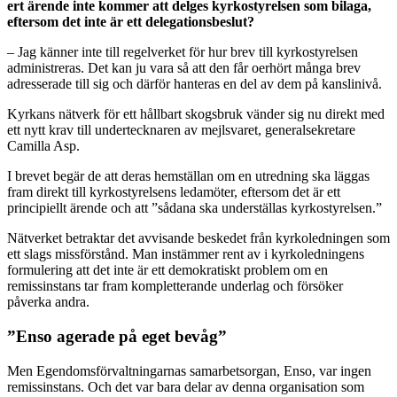
ert ärende inte kommer att delges kyrkostyrelsen som bilaga,
eftersom det inte är ett delegationsbeslut?
– Jag känner inte till regelverket för hur brev till kyrkostyrelsen
administreras. Det kan ju vara så att den får oerhört många brev
adresserade till sig och därför hanteras en del av dem på kanslinivå.
Kyrkans nätverk för ett hållbart skogsbruk vänder sig nu direkt med
ett nytt krav till undertecknaren av mejlsvaret, generalsekretare
Camilla Asp.
I brevet begär de att deras hemställan om en utredning ska läggas
fram direkt till kyrkostyrelsens ledamöter, eftersom det är ett
principiellt ärende och att ”sådana ska underställas kyrkostyrelsen.”
Nätverket betraktar det avvisande beskedet från kyrkoledningen som
ett slags missförstånd. Man instämmer rent av i kyrkoledningens
formulering att det inte är ett demokratiskt problem om en
remissinstans tar fram kompletterande underlag och försöker
påverka andra.
”Enso agerade på eget bevåg”
Men Egendomsförvaltningarnas samarbetsorgan, Enso, var ingen
remissinstans. Och det var bara delar av denna organisation som