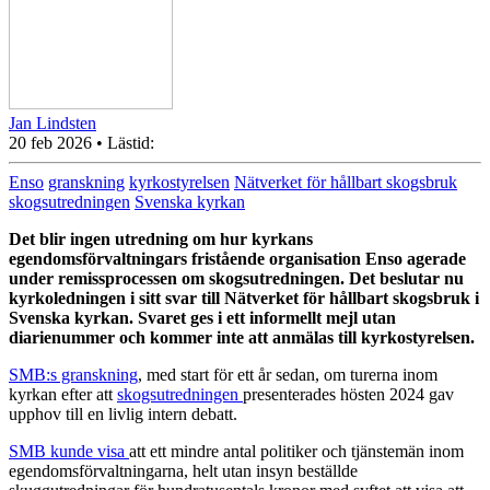
Jan Lindsten
20 feb 2026
• Lästid:
Enso
granskning
kyrkostyrelsen
Nätverket för hållbart skogsbruk
skogsutredningen
Svenska kyrkan
Det blir ingen utredning om hur kyrkans
egendomsförvaltningars fristående organisation Enso agerade
under remissprocessen om skogsutredningen. Det beslutar nu
kyrkoledningen i sitt svar till Nätverket för hållbart skogsbruk i
Svenska kyrkan. Svaret ges i ett informellt mejl utan
diarienummer och kommer inte att anmälas till kyrkostyrelsen.
SMB:s granskning
, med start för ett år sedan, om turerna inom
kyrkan efter att
skogsutredningen
presenterades hösten 2024 gav
upphov till en livlig intern debatt.
SMB kunde visa
att ett mindre antal politiker och tjänstemän inom
egendomsförvaltningarna, helt utan insyn beställde