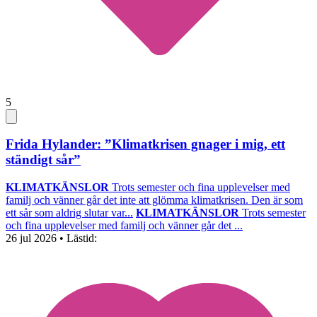
5
Frida Hylander: ”Klimatkrisen gnager i mig, ett
ständigt sår”
KLIMATKÄNSLOR
Trots semester och fina upplevelser med
familj och vänner går det inte att glömma klimatkrisen. Den är som
ett sår som aldrig slutar var...
KLIMATKÄNSLOR
Trots semester
och fina upplevelser med familj och vänner går det ...
26 jul 2026
• Lästid: