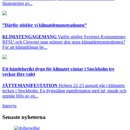
finansiering av...
”Därför stödjer vi klimatdemonstrationen”
KLIMATENGAGEMANG
Varför stödjer Sveriges Konsumenter,
RFSU och Clowner utan gränser den stora klimatdemonstrationen?
För att klimatfrågan be...
Ett händelserikt dygn för klimatet väntar i Stockholm tre
veckor före valet
JÄTTEMANIFESTATION
Helgen 22-23 augusti går i klimatets
tecken i Stockholm. En dygnslång manifestation med tal, musik och
upptåg följs av en...
Intervju
Senaste nyheterna