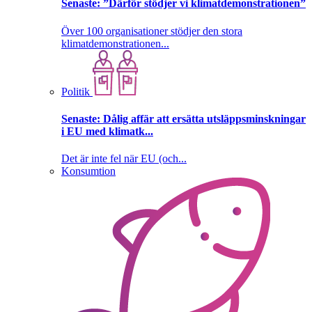
Senaste:
”Därför stödjer vi klimatdemonstrationen”
Över 100 organisationer stödjer den stora
klimatdemonstrationen...
Politik
Senaste:
Dålig affär att ersätta utsläppsminskningar
i EU med klimatk...
Det är inte fel när EU (och...
Konsumtion