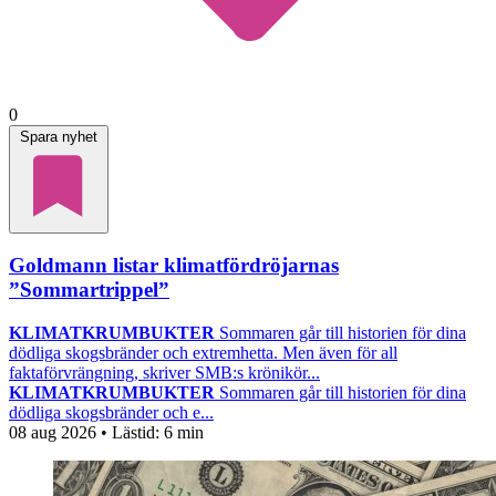
0
Spara nyhet
Goldmann listar klimatfördröjarnas
”Sommartrippel”
KLIMATKRUMBUKTER
Sommaren går till historien för dina
dödliga skogsbränder och extremhetta. Men även för all
faktaförvrängning, skriver SMB:s krönikör...
KLIMATKRUMBUKTER
Sommaren går till historien för dina
dödliga skogsbränder och e...
08 aug 2026
• Lästid:
6 min