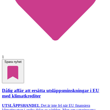
1
Spara nyhet
Dålig affär att ersätta utsläppsminskningar i EU
med klimatkrediter
UTSLÄPPSHANDEL
Det är inte fel när EU finansiera
klimatinsatser i andra delar av världen. Men om satsningarna