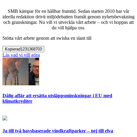
SMB kämpar för en hållbar framtid. Sedan starten 2010 har vår
ideella redaktion drivit miljödebatten framåt genom nyhetsbevakning
och granskningar. Nu vill vi utveckla vårt arbete – och vi hoppas att
du vill hjälpa oss.
Stötta vårt arbete genom att swisha en slant till
Kopierad
1231368703
Läs vad vi vill göra
Dålig affär att ersätta utsläppsminskningar i EU med
klimatkrediter
Ja till två havsbaserade vindkraftparker – nej till elva