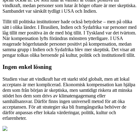
vindkraft, medan personer som lutar åt höger oftare är mer skeptiska.
Sambandet var särskilt tydligt i USA och Indien.
Tillit till politiska institutioner hade också betydelse – men på olika
sätt i olika länder. I Brasilien, Indien och Sydafrika var personer med
låg tillit mer positiva än de med hög tillit. I Tyskland var det tvärtom.
När kompensation lyfts förändras mönstren ytterligare. I USA
reagerade högerlutande personer positivt på kompensation, medan
samma grupp i Indien och Sydafrika blev mer skeptisk. Det visar att
pengar tolkas olika beroende på kultur, politik och institutionell tillit.
Ingen enkel lösning
Studien visar att vindkraft har ett starkt stöd globalt, men att lokal
acceptans är mer komplicerad. Ekonomisk kompensation kan hjälpa
dem som från början är skeptiska, men samtidigt riskera att minska
stödet hos dem som drivs av klimatengagemang eller
samhällsansvar. Därför finns ingen universell metod för att öka
acceptansen. För att strategier ska bli framgångsrika behöver de
därför anpassas efter lokala värderingar, politik, kultur och
erfarenheter.