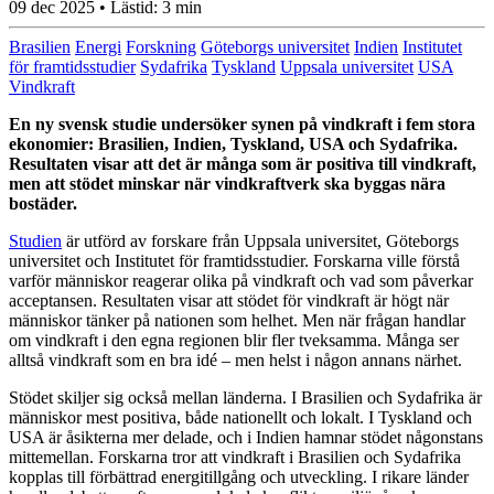
09 dec 2025
• Lästid:
3 min
Brasilien
Energi
Forskning
Göteborgs universitet
Indien
Institutet
för framtidsstudier
Sydafrika
Tyskland
Uppsala universitet
USA
Vindkraft
En ny svensk studie undersöker synen på vindkraft i fem stora
ekonomier: Brasilien, Indien, Tyskland, USA och Sydafrika.
Resultaten visar att
det är många som
är positiva till vindkraft,
men att stödet minskar när vindkraftverk ska byggas nära
bostäder.
Studien
är utförd av forskare från Uppsala universitet, Göteborgs
universitet och Institutet för framtidsstudier. Forskarna ville förstå
varför människor reagerar olika på vindkraft och vad som påverkar
acceptansen. Resultaten visar att stödet för vindkraft är högt när
människor tänker på nationen som helhet. Men när frågan handlar
om vindkraft i den egna regionen blir fler tveksamma. Många ser
alltså vindkraft som en bra idé – men helst i någon annans närhet.
Stödet skiljer sig också mellan länderna. I Brasilien och Sydafrika är
människor mest positiva, både nationellt och lokalt. I Tyskland och
USA är åsikterna mer delade, och i Indien hamnar stödet någonstans
mittemellan. Forskarna tror att vindkraft i Brasilien och Sydafrika
kopplas till förbättrad energitillgång och utveckling. I rikare länder