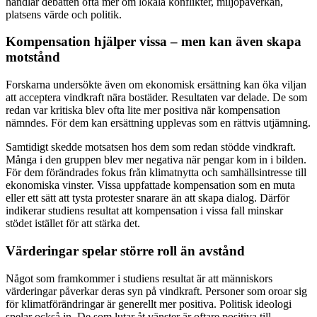
handlar debatten ofta mer om lokala konflikter, miljöpåverkan,
platsens värde och politik.
Kompensation hjälper vissa – men kan även skapa
motstånd
Forskarna undersökte även om ekonomisk ersättning kan öka viljan
att acceptera vindkraft nära bostäder. Resultaten var delade. De som
redan var kritiska blev ofta lite mer positiva när kompensation
nämndes. För dem kan ersättning upplevas som en rättvis utjämning.
Samtidigt skedde motsatsen hos dem som redan stödde vindkraft.
Många i den gruppen blev mer negativa när pengar kom in i bilden.
För dem förändrades fokus från klimatnytta och samhällsintresse till
ekonomiska vinster. Vissa uppfattade kompensation som en muta
eller ett sätt att tysta protester snarare än att skapa dialog. Därför
indikerar studiens resultat att kompensation i vissa fall minskar
stödet istället för att stärka det.
Värderingar spelar större roll än avstånd
Något som framkommer i studiens resultat är att människors
värderingar påverkar deras syn på vindkraft. Personer som oroar sig
för klimatförändringar är generellt mer positiva. Politisk ideologi
spelar också in. De som lutar åt vänster är oftare positiva till