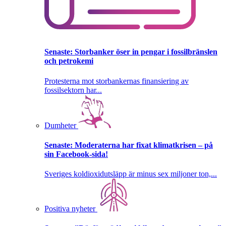
Senaste:
Storbanker öser in pengar i fossilbränslen
och petrokemi
Protesterna mot storbankernas finansiering av
fossilsektorn har...
Dumheter
Senaste:
Moderaterna har fixat klimatkrisen – på
sin Facebook-sida!
Sveriges koldioxidutsläpp är minus sex miljoner ton,...
Positiva nyheter