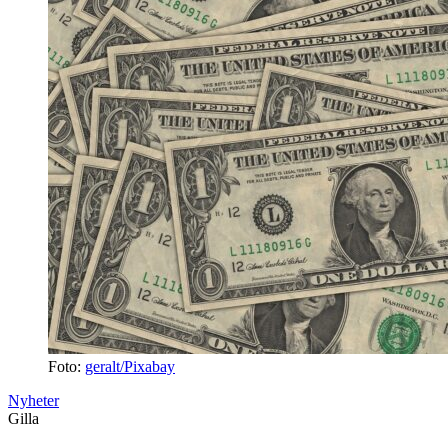
Foto:
geralt/Pixabay
Nyheter
Gilla