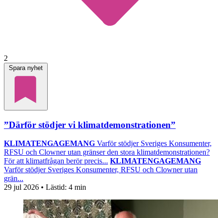
2
Spara nyhet
”Därför stödjer vi klimatdemonstrationen”
KLIMATENGAGEMANG
Varför stödjer Sveriges Konsumenter,
RFSU och Clowner utan gränser den stora klimatdemonstrationen?
För att klimatfrågan berör precis...
KLIMATENGAGEMANG
Varför stödjer Sveriges Konsumenter, RFSU och Clowner utan
grän...
29 jul 2026
• Lästid:
4 min