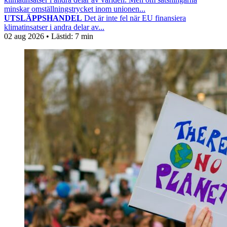
minskar omställningstrycket inom unionen...
UTSLÄPPSHANDEL
Det är inte fel när EU finansiera
klimatinsatser i andra delar av...
02 aug 2026
• Lästid:
7 min