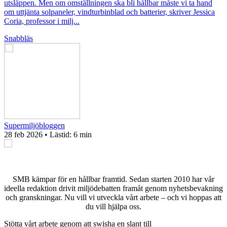
utsläppen. Men om omställningen ska bli hållbar måste vi ta hand
om uttjänta solpaneler, vindturbinblad och batterier, skriver Jessica
Coria, professor i milj...
Snabbläs
Supermiljöbloggen
28 feb 2026
• Lästid:
6 min
SMB kämpar för en hållbar framtid. Sedan starten 2010 har vår
ideella redaktion drivit miljödebatten framåt genom nyhetsbevakning
och granskningar. Nu vill vi utveckla vårt arbete – och vi hoppas att
du vill hjälpa oss.
Stötta vårt arbete genom att swisha en slant till