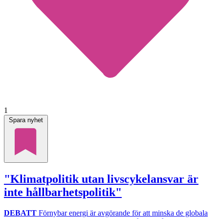
1
Spara nyhet
"Klimatpolitik utan livscykelansvar är
inte hållbarhetspolitik"
DEBATT
Förnybar energi är avgörande för att minska de globala