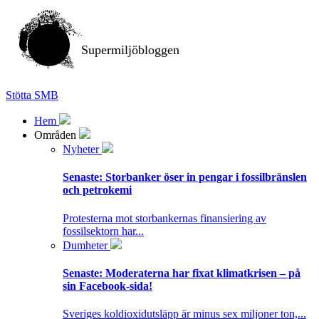
Supermiljöbloggen
Stötta SMB
Hem
Områden
Nyheter
Senaste:
Storbanker öser in pengar i fossilbränslen
och petrokemi
Protesterna mot storbankernas finansiering av
fossilsektorn har...
Dumheter
Senaste:
Moderaterna har fixat klimatkrisen – på
sin Facebook-sida!
Sveriges koldioxidutsläpp är minus sex miljoner ton,...