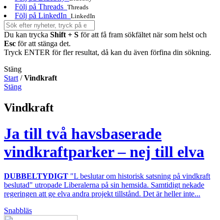
Följ på Threads
Threads
Följ på LinkedIn
LinkedIn
Du kan trycka
Shift + S
för att få fram sökfältet när som helst och
Esc
för att stänga det.
Tryck ENTER för fler resultat, då kan du även förfina din sökning.
Stäng
Start
/
Vindkraft
Stäng
Vindkraft
Ja till två havsbaserade
vindkraftparker – nej till elva
DUBBELTYDIGT
"L beslutar om historisk satsning på vindkraft
beslutad" utropade Liberalerna på sin hemsida. Samtidigt nekade
regeringen att ge elva andra projekt tillstånd. Det är heller inte...
Snabbläs