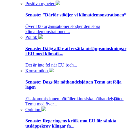
Positiva nyheter
Senaste:
”Därför stödjer vi klimatdemonstrationen”
Över 100 organisationer stödjer den stora
klimatdemonstrationen...
Politik
Senaste:
Dålig affär att ersätta utsläppsminskningar
i EU med klimatk...
Det är inte fel när EU (och...
Konsumtion
Senaste:
Dags för näthandelsjätten Temu att följa
lagen
EU-kommissionen bötfäller kinesiska näthandelsjätten
Temu med över...
Opinion
Senaste:
Regeringens kritik mot EU för sänkta
utsläppskrav klingar fa...