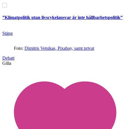
”Klimatpolitik utan livscykelansvar är inte hållbarhetspolitik”
Stäng
Foto:
Dimitris Vetsikas, Pixabay, samt privat
Debatt
Gilla