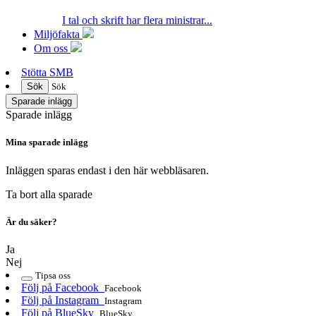
I tal och skrift har flera ministrar...
Miljöfakta
Om oss
Stötta SMB
Sök
Sök
Sparade inlägg
Sparade inlägg
Mina sparade inlägg
Inläggen sparas endast i den här webbläsaren.
Ta bort alla sparade
Är du säker?
Ja
Nej
Tipsa oss
Följ på Facebook
Facebook
Följ på Instagram
Instagram
Följ på BlueSky
BlueSky