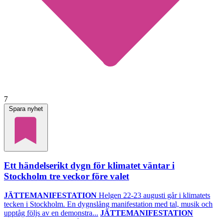
7
Spara nyhet
Ett händelserikt dygn för klimatet väntar i
Stockholm tre veckor före valet
JÄTTEMANIFESTATION
Helgen 22-23 augusti går i klimatets
tecken i Stockholm. En dygnslång manifestation med tal, musik och
upptåg följs av en demonstra...
JÄTTEMANIFESTATION