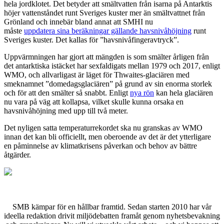
hela jordklotet. Det betyder att smältvatten från isarna på Antarktis
höjer vattenståndet runt Sveriges kuster mer än smältvattnet från
Grönland och innebär bland annat att SMHI nu
måste
uppdatera sina beräkningar gällande havsnivåhöjning
runt
Sveriges kuster. Det kallas för ”havsnivåfingeravtryck”.
Uppvärmningen har gjort att mängden is som smälter årligen från
det antarktiska istäcket har sexfaldigats mellan 1979 och 2017, enligt
WMO, och allvarligast är läget för Thwaites-glaciären med
smeknamnet ”domedagsglaciären” på grund av sin enorma storlek
och för att den smälter så snabbt. Enligt
nya rön
kan hela glaciären
nu vara på väg att kollapsa, vilket skulle kunna orsaka en
havsnivåhöjning med upp till två meter.
Det nyligen satta temperaturrekordet ska nu granskas av WMO
innan det kan bli officiellt, men oberoende av det är det ytterligare
en påminnelse av klimatkrisens påverkan och behov av bättre
åtgärder.
SMB kämpar för en hållbar framtid. Sedan starten 2010 har vår
ideella redaktion drivit miljödebatten framåt genom nyhetsbevakning