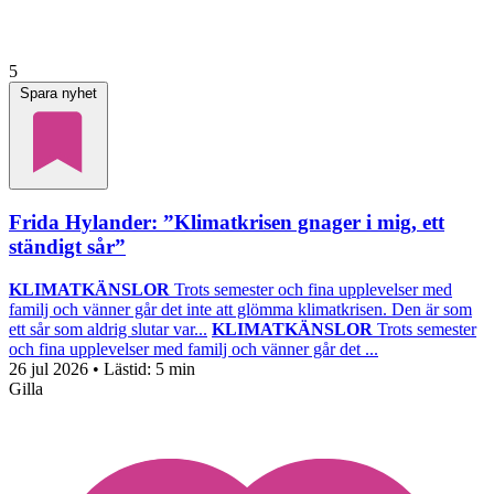
5
Spara nyhet
Frida Hylander: ”Klimatkrisen gnager i mig, ett
ständigt sår”
KLIMATKÄNSLOR
Trots semester och fina upplevelser med
familj och vänner går det inte att glömma klimatkrisen. Den är som
ett sår som aldrig slutar var...
KLIMATKÄNSLOR
Trots semester
och fina upplevelser med familj och vänner går det ...
26 jul 2026
• Lästid:
5 min
Gilla