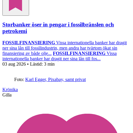
Storbanker öser in pengar i fossilbränslen och
petrokemi
FOSSILFINANSIERING
Vissa internationella banker har dragit
ner sina lån till fossilindustrin, men andra har tvärtom ökat sin
finansiering av både olje...
FOSSILFINANSIERING
Vissa
internationella banker har dragit ner sina lån till fos...
03 aug 2026
• Lästid:
3 min
Foto:
Karl Egger, Pixabay, samt privat
Krönika
Gilla