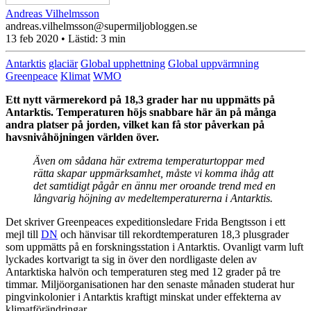
Andreas Vilhelmsson
andreas.vilhelmsson@supermiljobloggen.se
13 feb 2020
• Lästid:
3 min
Antarktis
glaciär
Global upphettning
Global uppvärmning
Greenpeace
Klimat
WMO
Ett nytt värmerekord på 18,3 grader har nu uppmätts på
Antarktis. Temperaturen höjs snabbare här än på många
andra platser på jorden, vilket kan få stor påverkan på
havsnivåhöjningen världen över.
Även om sådana här extrema temperaturtoppar med
rätta skapar uppmärksamhet, måste vi komma ihåg att
det samtidigt pågår en ännu mer oroande trend med en
långvarig höjning av medeltemperaturerna i Antarktis.
Det skriver Greenpeaces expeditionsledare Frida Bengtsson i ett
mejl till
DN
och hänvisar till rekordtemperaturen 18,3 plusgrader
som uppmätts på en forskningsstation i Antarktis. Ovanligt varm luft
lyckades kortvarigt ta sig in över den nordligaste delen av
Antarktiska halvön och temperaturen steg med 12 grader på tre
timmar. Miljöorganisationen har den senaste månaden studerat hur
pingvinkolonier i Antarktis kraftigt minskat under effekterna av
klimatförändringar.