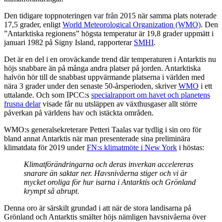
Den tidigare toppnoteringen var från 2015 när samma plats noterade
17,5 grader, enligt
World Meteorological Organization (WMO)
. Den
”Antarktiska regionens” högsta temperatur är 19,8 grader uppmätt i
januari 1982 på Signy Island, rapporterar
SMHI
.
Det är en del i en oroväckande trend där temperaturen i Antarktis nu
höjs snabbare än på många andra platser på jorden. Antarktiska
halvön hör till de snabbast uppvärmande platserna i världen med
nära 3 grader under den senaste 50-årsperioden, skriver
WMO
i ett
uttalande. Och som IPCC:s
specialrapport om havet och planetens
frusna delar
visade får nu utsläppen av växthusgaser allt större
påverkan på världens hav och istäckta områden.
WMO:s generalsekreterare Petteri Taalas var tydlig i sin oro för
bland annat Antarktis när man presenterade sina preliminära
klimatdata för 2019 under
FN:s klimatmöte i New York
i höstas:
Klimatförändringarna och deras inverkan accelereras
snarare än saktar ner. Havsnivåerna stiger och vi är
mycket oroliga för hur isarna i Antarktis och Grönland
krympt så abrupt
.
Denna oro är särskilt grundad i att när de stora landisarna på
Grönland och Antarktis smälter höjs nämligen havsnivåerna över