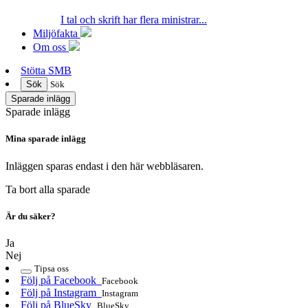
I tal och skrift har flera ministrar...
Miljöfakta
Om oss
Stötta SMB
Sök
Sök
Sparade inlägg
Sparade inlägg
Mina sparade inlägg
Inläggen sparas endast i den här webbläsaren.
Ta bort alla sparade
Är du säker?
Ja
Nej
Tipsa oss
Följ på Facebook
Facebook
Följ på Instagram
Instagram
Följ på BlueSky
BlueSky