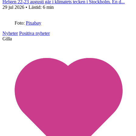
Helgen 22-23 augusti går i klimatets tecken i Stockholm. En d...
29 jul 2026
• Lästid:
6 min
Foto:
Pixabay
Nyheter
Positiva nyheter
Gilla