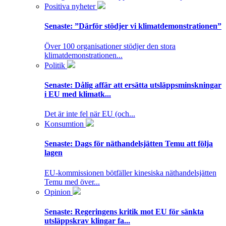
Positiva nyheter
Senaste:
”Därför stödjer vi klimatdemonstrationen”
Över 100 organisationer stödjer den stora
klimatdemonstrationen...
Politik
Senaste:
Dålig affär att ersätta utsläppsminskningar
i EU med klimatk...
Det är inte fel när EU (och...
Konsumtion
Senaste:
Dags för näthandelsjätten Temu att följa
lagen
EU-kommissionen bötfäller kinesiska näthandelsjätten
Temu med över...
Opinion
Senaste:
Regeringens kritik mot EU för sänkta
utsläppskrav klingar fa...