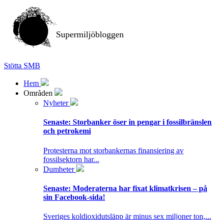
Supermiljöbloggen
Stötta SMB
Hem
Områden
Nyheter
Senaste:
Storbanker öser in pengar i fossilbränslen
och petrokemi
Protesterna mot storbankernas finansiering av
fossilsektorn har...
Dumheter
Senaste:
Moderaterna har fixat klimatkrisen – på
sin Facebook-sida!
Sveriges koldioxidutsläpp är minus sex miljoner ton,...