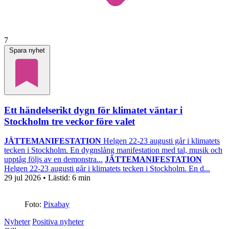
7
Spara nyhet
Ett händelserikt dygn för klimatet väntar i
Stockholm tre veckor före valet
JÄTTEMANIFESTATION
Helgen 22-23 augusti går i klimatets
tecken i Stockholm. En dygnslång manifestation med tal, musik och
upptåg följs av en demonstra...
JÄTTEMANIFESTATION
Helgen 22-23 augusti går i klimatets tecken i Stockholm. En d...
29 jul 2026
• Lästid:
6 min
Foto:
Pixabay
Nyheter
Positiva nyheter