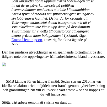
Som långsiktig ägare uppmuntrar vi Volkswagen att se
till att deras påverkansarbete på politiken
överensstämmer med deras uttalade klimatambition.
Andra tyska börsbolag har publicerat granskningar av
sin lobbyingverksamhet. Det är därför oroande att
Volkswagen motarbetat denna transparens och att vi
som aktieägare inte fått ta upp detta på årsstämman.
Tillsammans tar vi detta till domstol för att klargöra
denna gråzon inom bolagsrätten i Tyskland
, säger
Emma Henningsson
, ansvarig för aktivt ägande på
AP7.
Den här juridiska utvecklingen är en spännande fortsättning på det
tidigare noterade uppsvinget av hållbarhetsintresse bland investerare.
SMB kämpar för en hållbar framtid. Sedan starten 2010 har vår
ideella redaktion drivit miljödebatten framåt genom nyhetsbevakning
och granskningar. Nu vill vi utveckla vårt arbete – och vi hoppas att
du vill hjälpa oss.
Stötta vårt arbete genom att swisha en slant till