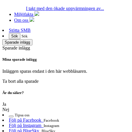
I takt med den ökade uppvärmningen av...
Miljöfakta
Om oss
Stötta SMB
Sök
Sök
Sparade inlägg
Sparade inlägg
Mina sparade inlägg
Inläggen sparas endast i den här webbläsaren.
Ta bort alla sparade
Är du säker?
Ja
Nej
Tipsa oss
Följ på Facebook
Facebook
Följ på Instagram
Instagram
Följ på BlueSky
BlueSky