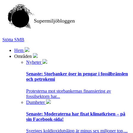
Supermiljöbloggen
Stötta SMB
Hem
Områden
Nyheter
Senaste:
Storbanker öser in pengar i fossilbränslen
och petrokemi
Protesterna mot storbankernas finansiering av
fossilsektorn har...
Dumheter
Senaste:
Moderaterna har fixat klimatkrisen – på
sin Facebook-sida!
Sveriges koldioxidutsläpp är minus sex miljoner ton,...