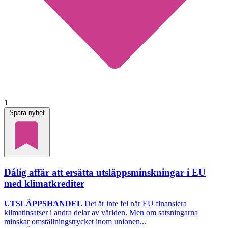
1
Spara nyhet
Dålig affär att ersätta utsläppsminskningar i EU
med klimatkrediter
UTSLÄPPSHANDEL
Det är inte fel när EU finansiera
klimatinsatser i andra delar av världen. Men om satsningarna
minskar omställningstrycket inom unionen...