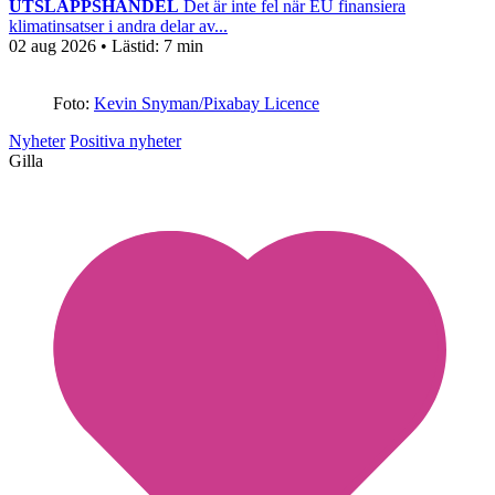
UTSLÄPPSHANDEL
Det är inte fel när EU finansiera
klimatinsatser i andra delar av...
02 aug 2026
• Lästid:
7 min
Foto:
Kevin Snyman/Pixabay Licence
Nyheter
Positiva nyheter
Gilla