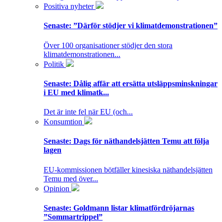
Positiva nyheter
Senaste:
”Därför stödjer vi klimatdemonstrationen”
Över 100 organisationer stödjer den stora
klimatdemonstrationen...
Politik
Senaste:
Dålig affär att ersätta utsläppsminskningar
i EU med klimatk...
Det är inte fel när EU (och...
Konsumtion
Senaste:
Dags för näthandelsjätten Temu att följa
lagen
EU-kommissionen bötfäller kinesiska näthandelsjätten
Temu med över...
Opinion
Senaste:
Goldmann listar klimatfördröjarnas
”Sommartrippel”