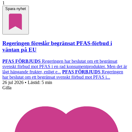
1
Spara nyhet
Regeringen föreslår begränsat PFAS-förbud i
väntan på EU
PFAS FÖRBJUDS
Regeringen har beslutat om ett begränsat
svenskt förbud mot PFAS i en rad konsumentprodukter. Men det är
lågt hängande frukter, enligt e...
PFAS FÖRBJUDS
Regeringen
har beslutat om ett begränsat svenskt förbud mot PFAS i...
26 jul 2026
• Lästid:
5 min
Gilla