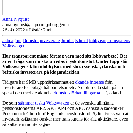
Anna Nyquist
anna.nyquist@supermiljobloggen.se
26 okt 2022
• Lästid:
2 min
aktieägare
Domstol
investerare
Juridik
Klimat
lobbyism
Transparens
Volkswagen
Hur transparent måste företag vara med sitt lobbyarbete? Det
är en fråga som nu ska utredas i tysk domstol. Under lupp står
Volkswagens klimatlobbyism, med stora svenska, danska och
brittiska investerare på klagandesidan.
Tidigare har SMB uppmärksammat ett
ökande intresse
från
investerare för bolags hållbarhetsarbete. Nu blir detta ställt på sin
spets i och med de aktuella
domstolsförhandlingarna
i Tyskland.
De som
stämmer tyska Volkswagen
är de svenska allmänna
pensionsfonderna AP2, AP3, AP4 och AP7, danska Akademiker
Pension och Church of Englands pensionsfond. Syftet tycks vara att
investeringsjättarna önskar mer transparens för alla aktieägare, även
så kallade minoritetsägare.