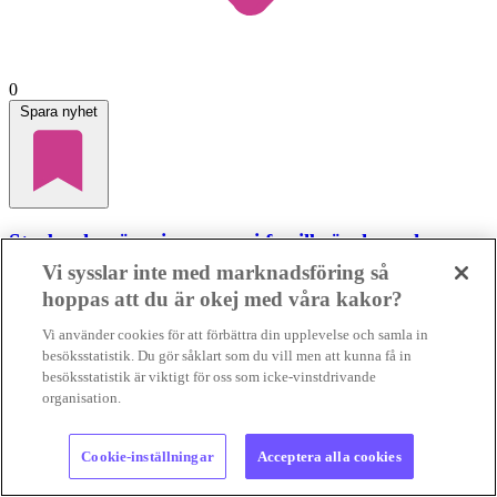
0
Spara nyhet
Storbanker öser in pengar i fossilbränslen och
petrokemi
Vi sysslar inte med marknadsföring så
hoppas att du är okej med våra kakor?
FOSSILFINANSIERING
Vissa internationella banker har dragit
ner sina lån till fossilindustrin, men andra har tvärtom ökat sin
Vi använder cookies för att förbättra din upplevelse och samla in
finansiering av både olje...
FOSSILFINANSIERING
Vissa
besöksstatistik. Du gör såklart som du vill men att kunna få in
internationella banker har dragit ner sina lån till fos...
besöksstatistik är viktigt för oss som icke-vinstdrivande
03 aug 2026
• Lästid:
3 min
organisation.
Foto:
Karl Egger, Pixabay, samt privat
Cookie-inställningar
Acceptera alla cookies
Krönika