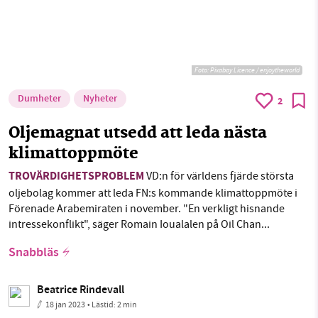
Foto:
Pixabay Licence / enjoytheworld
Dumheter
Nyheter
2
Oljemagnat utsedd att leda nästa
klimattoppmöte
TROVÄRDIGHETSPROBLEM
VD:n för världens fjärde största
oljebolag kommer att leda FN:s kommande klimattoppmöte i
Förenade Arabemiraten i november. "En verkligt hisnande
intressekonflikt", säger Romain Ioualalen på Oil Chan...
Snabbläs
Beatrice Rindevall
18 jan 2023
• Lästid:
2 min