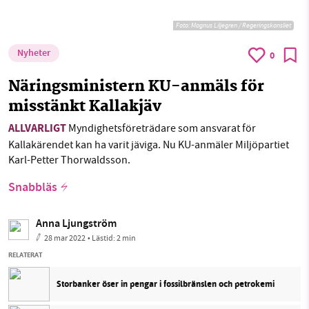
Foto:
Magnus Liljegren / Regeringskansliet
Nyheter
0
Näringsministern KU-anmäls för
misstänkt Kallakjäv
ALLVARLIGT
Myndighetsföreträdare som ansvarat för
Kallakärendet kan ha varit jäviga. Nu KU-anmäler Miljöpartiet
Karl-Petter Thorwaldsson.
Snabbläs
Anna Ljungström
28 mar 2022
• Lästid:
2 min
RELATERAT
Storbanker öser in pengar i fossilbränslen och petrokemi