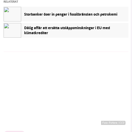
RELATERAT
Storbanker öser in pengar i fossilbränslen och petrokemi
Dålig affär att ersätta utsläppsminskningar i EU med
klimatkrediter
Foto:
PxHere / CC0