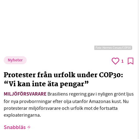
Foto:
Hermes Caruzo/COP30
Nyheter
1
Protester från urfolk under COP30:
“Vi kan inte äta pengar”
MILJÖFÖRSVARARE
Brasiliens regering gav i nyligen grönt ljus
för nya provborrningar efter olja utanför Amazonas kust. Nu
protesterar miljöförsvarare och urfolk mot de fortsatta
exploateringarna.
Snabbläs