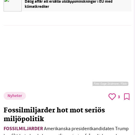
Dålig affär att ersätta utsläppsminskningar i EU med
klimatkrediter
Foto:
Gage Skidmore / Flickr
Nyheter
3
Fossilmiljarder hot mot seriös
miljöpolitik
FOSSILMILJARDER
Amerikanska presidentkandidaten Trump