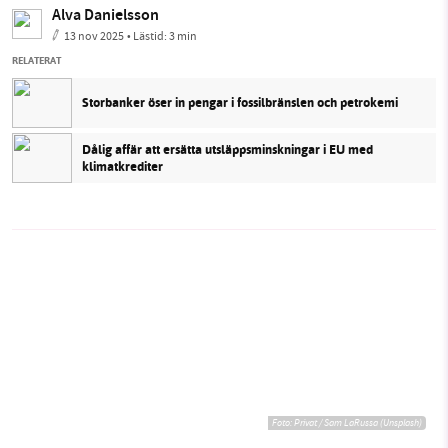
Alva Danielsson
13 nov 2025
• Lästid:
3 min
RELATERAT
Storbanker öser in pengar i fossilbränslen och petrokemi
Dålig affär att ersätta utsläppsminskningar i EU med
klimatkrediter
Foto:
Privat / Sam LaRussa (Unsplash)