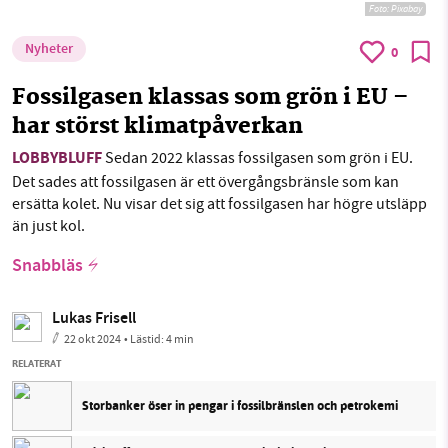
Foto:
Pixabay
Nyheter
0
Fossilgasen klassas som grön i EU –
har störst klimatpåverkan
LOBBYBLUFF
Sedan 2022 klassas fossilgasen som grön i EU.
Det sades att fossilgasen är ett övergångsbränsle som kan
ersätta kolet. Nu visar det sig att fossilgasen har högre utsläpp
än just kol.
Snabbläs
Lukas Frisell
22 okt 2024
• Lästid:
4 min
RELATERAT
Storbanker öser in pengar i fossilbränslen och petrokemi