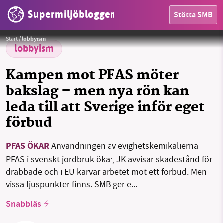
Supermiljöbloggen
Stötta SMB
Bladmögel på potatis bekämpas med allt större mängder PFAS-haltiga kemikalier i Sverige.
Foto:
Henry
Gartley / Pixabay
Start
/
lobbyism
lobbyism
Kampen mot PFAS möter
bakslag – men nya rön kan
leda till att Sverige inför eget
förbud
SMB kämpar för en hållbar framtid. Sedan
HEM
starten 2010 har vår ideella redaktion drivit
miljödebatten framåt genom
PFAS ÖKAR
Användningen av evighetskemikalierna
OMRÅDEN
nyhetsbevakning och granskningar. Nu vill vi
PFAS i svenskt jordbruk ökar, JK avvisar skadestånd för
utveckla vårt arbete – och vi hoppas att du
MILJÖFAKTA
drabbade och i EU kärvar arbetet mot ett förbud. Men
vill hjälpa oss.
vissa ljuspunkter finns. SMB ger e...
OM OSS
Snabbläs
Stötta vårt arbete genom att swisha en slant till