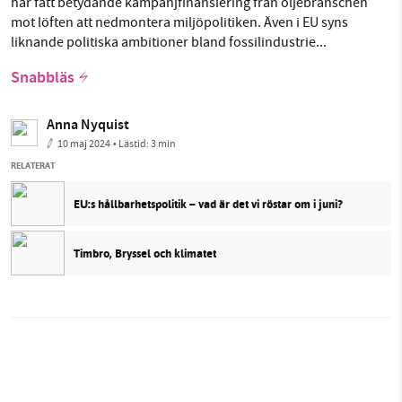
har fått betydande kampanjfinansiering från oljebranschen
mot löften att nedmontera miljöpolitiken. Även i EU syns
liknande politiska ambitioner bland fossilindustrie...
Snabbläs
Anna Nyquist
10 maj 2024
• Lästid:
3 min
RELATERAT
EU:s hållbarhetspolitik – vad är det vi röstar om i juni?
Timbro, Bryssel och klimatet