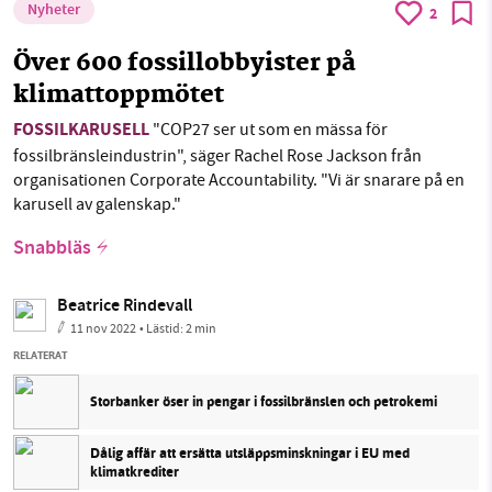
Nyheter
2
Över 600 fossillobbyister på
klimattoppmötet
FOSSILKARUSELL
"COP27 ser ut som en mässa för
fossilbränsleindustrin", säger Rachel Rose Jackson från
organisationen Corporate Accountability. "Vi är snarare på en
karusell av galenskap."
Snabbläs
Beatrice Rindevall
11 nov 2022
• Lästid:
2 min
RELATERAT
Storbanker öser in pengar i fossilbränslen och petrokemi
Dålig affär att ersätta utsläppsminskningar i EU med
klimatkrediter