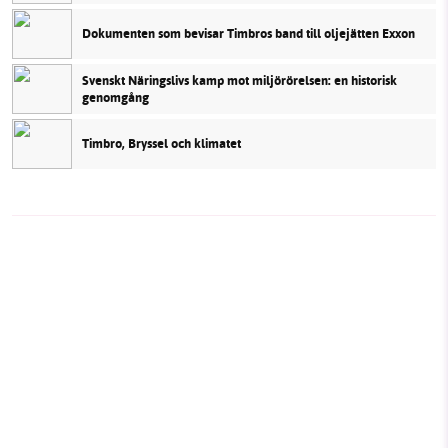
Dokumenten som bevisar Timbros band till oljejätten Exxon
Svenskt Näringslivs kamp mot miljörörelsen: en historisk
genomgång
Timbro, Bryssel och klimatet