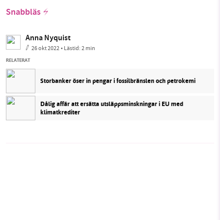
Snabbläs
Anna Nyquist
26 okt 2022
• Lästid:
2 min
RELATERAT
Storbanker öser in pengar i fossilbränslen och petrokemi
Dålig affär att ersätta utsläppsminskningar i EU med
klimatkrediter