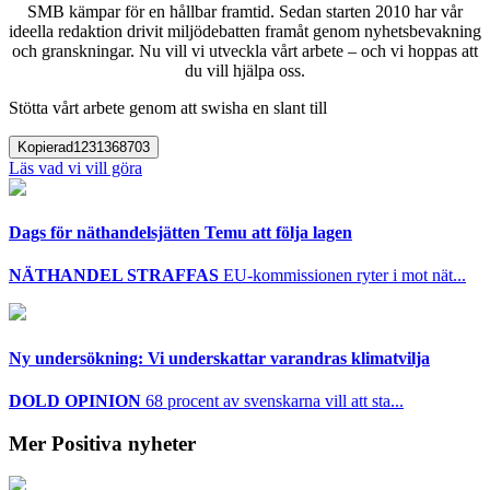
SMB kämpar för en hållbar framtid. Sedan starten 2010 har vår
ideella redaktion drivit miljödebatten framåt genom nyhetsbevakning
och granskningar. Nu vill vi utveckla vårt arbete – och vi hoppas att
du vill hjälpa oss.
Stötta vårt arbete genom att swisha en slant till
Kopierad
1231368703
Läs vad vi vill göra
Dags för näthandelsjätten Temu att följa lagen
NÄTHANDEL STRAFFAS
EU-kommissionen ryter i mot nät...
Ny undersökning: Vi underskattar varandras klimatvilja
DOLD OPINION
68 procent av svenskarna vill att sta...
Mer Positiva nyheter