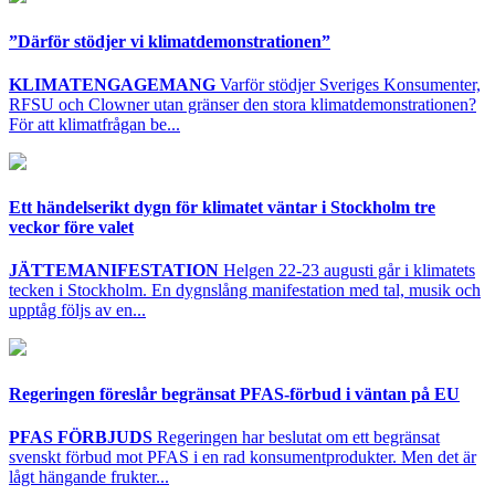
”Därför stödjer vi klimatdemonstrationen”
KLIMATENGAGEMANG
Varför stödjer Sveriges Konsumenter,
RFSU och Clowner utan gränser den stora klimatdemonstrationen?
För att klimatfrågan be...
Ett händelserikt dygn för klimatet väntar i Stockholm tre
veckor före valet
JÄTTEMANIFESTATION
Helgen 22-23 augusti går i klimatets
tecken i Stockholm. En dygnslång manifestation med tal, musik och
upptåg följs av en...
Regeringen föreslår begränsat PFAS-förbud i väntan på EU
PFAS FÖRBJUDS
Regeringen har beslutat om ett begränsat
svenskt förbud mot PFAS i en rad konsumentprodukter. Men det är
lågt hängande frukter...