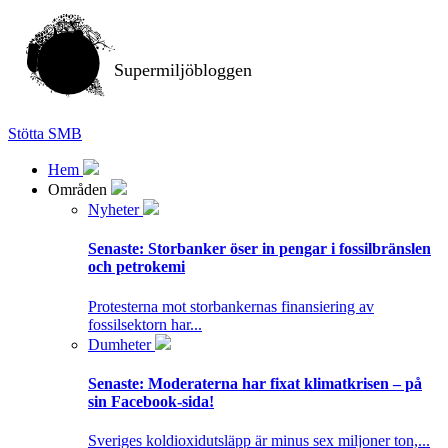
Supermiljöbloggen
Stötta SMB
Hem
Områden
Nyheter
Senaste:
Storbanker öser in pengar i fossilbränslen
och petrokemi
Protesterna mot storbankernas finansiering av
fossilsektorn har...
Dumheter
Senaste:
Moderaterna har fixat klimatkrisen – på
sin Facebook-sida!
Sveriges koldioxidutsläpp är minus sex miljoner ton,...