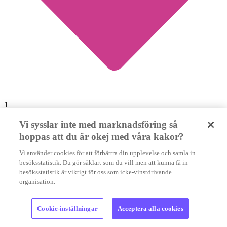
1
Vi sysslar inte med marknadsföring så
Dålig affär att ersätta utsläppsminskningar i EU
hoppas att du är okej med våra kakor?
med klimatkrediter
Vi använder cookies för att förbättra din upplevelse och samla in
besöksstatistik. Du gör såklart som du vill men att kunna få in
UTSLÄPPSHANDEL
Det är inte fel när EU finansiera
besöksstatistik är viktigt för oss som icke-vinstdrivande
klimatinsatser i andra delar av världen. Men om satsningarna
organisation.
minskar omställningstrycket inom unionen...
UTSLÄPPSHANDEL
Det är inte fel när EU finansiera
klimatinsatser i andra delar av...
Cookie-inställningar
Acceptera alla cookies
02 aug 2026
• Lästid: