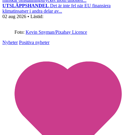
minskar omställningstrycket inom unionen...
UTSLÄPPSHANDEL
Det är inte fel när EU finansiera
klimatinsatser i andra delar av...
02 aug 2026
• Lästid:
Foto:
Kevin Snyman/Pixabay Licence
Nyheter
Positiva nyheter