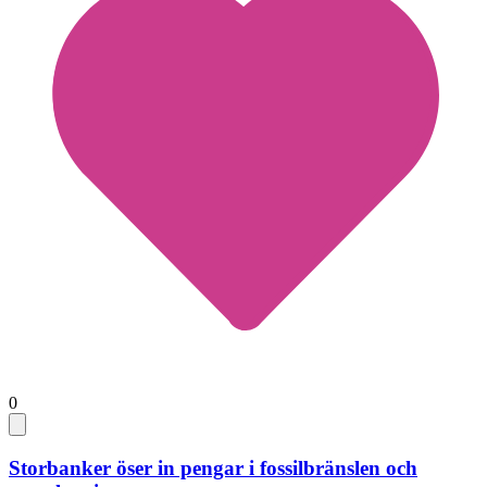
0
Storbanker öser in pengar i fossilbränslen och