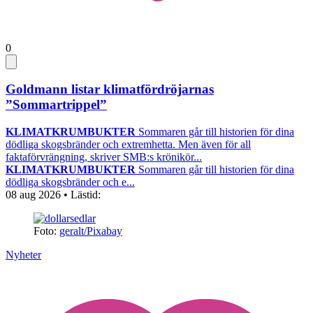
0
Goldmann listar klimatfördröjarnas
”Sommartrippel”
KLIMATKRUMBUKTER
Sommaren går till historien för dina
dödliga skogsbränder och extremhetta. Men även för all
faktaförvrängning, skriver SMB:s krönikör...
KLIMATKRUMBUKTER
Sommaren går till historien för dina
dödliga skogsbränder och e...
08 aug 2026
• Lästid:
Foto:
geralt/Pixabay
Nyheter