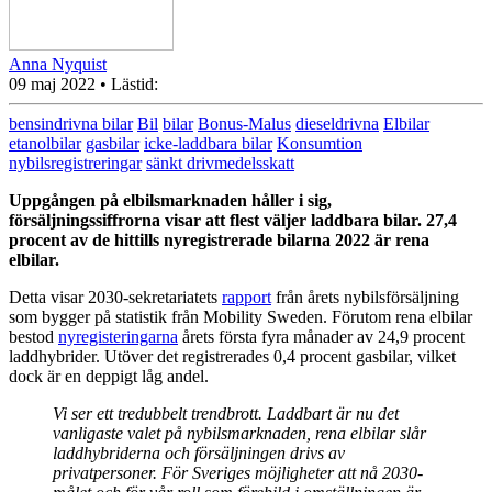
Anna Nyquist
09 maj 2022
• Lästid:
bensindrivna bilar
Bil
bilar
Bonus-Malus
dieseldrivna
Elbilar
etanolbilar
gasbilar
icke-laddbara bilar
Konsumtion
nybilsregistreringar
sänkt drivmedelsskatt
Uppgången på elbilsmarknaden håller i sig,
försäljningssiffrorna visar att flest väljer laddbara bilar. 27,4
procent av de hittills nyregistrerade bilarna 2022 är rena
elbilar.
Detta visar 2030-sekretariatets
rapport
från årets nybilsförsäljning
som bygger på statistik från Mobility Sweden. Förutom rena elbilar
bestod
nyregisteringarna
årets första fyra månader av 24,9 procent
laddhybrider. Utöver det registrerades 0,4 procent gasbilar, vilket
dock är en deppigt låg andel.
Vi ser ett tredubbelt trendbrott. Laddbart är nu det
vanligaste valet på nybilsmarknaden, rena elbilar slår
laddhybriderna och försäljningen drivs av
privatpersoner. För Sveriges möjligheter att nå 2030-