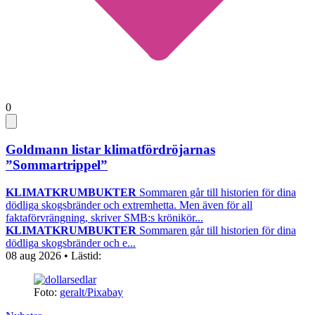
0
Goldmann listar klimatfördröjarnas
”Sommartrippel”
KLIMATKRUMBUKTER
Sommaren går till historien för dina
dödliga skogsbränder och extremhetta. Men även för all
faktaförvrängning, skriver SMB:s krönikör...
KLIMATKRUMBUKTER
Sommaren går till historien för dina
dödliga skogsbränder och e...
08 aug 2026
• Lästid:
Foto:
geralt/Pixabay