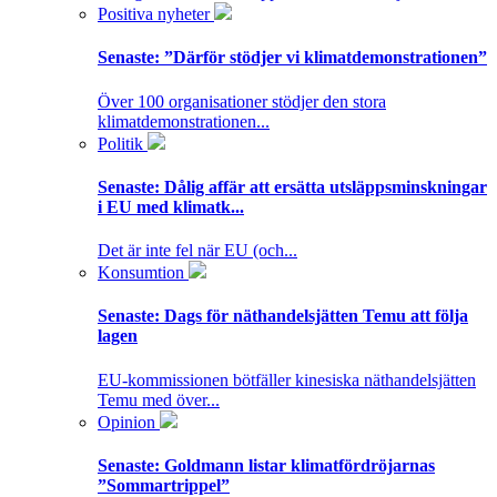
Positiva nyheter
Senaste:
”Därför stödjer vi klimatdemonstrationen”
Över 100 organisationer stödjer den stora
klimatdemonstrationen...
Politik
Senaste:
Dålig affär att ersätta utsläppsminskningar
i EU med klimatk...
Det är inte fel när EU (och...
Konsumtion
Senaste:
Dags för näthandelsjätten Temu att följa
lagen
EU-kommissionen bötfäller kinesiska näthandelsjätten
Temu med över...
Opinion
Senaste:
Goldmann listar klimatfördröjarnas
”Sommartrippel”