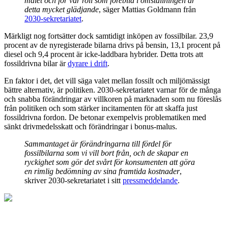
målet och för vår roll som förebild i omställningen är
detta mycket glädjande
, säger Mattias Goldmann från
2030-sekretariatet
.
Märkligt nog fortsätter dock samtidigt inköpen av fossilbilar. 23,9
procent av de nyregisterade bilarna drivs på bensin, 13,1 procent på
diesel och 9,4 procent är icke-laddbara hybrider. Detta trots att
fossildrivna bilar är
dyrare i drift
.
En faktor i det, det vill säga valet mellan fossilt och miljömässigt
bättre alternativ, är politiken. 2030-sekretariatet varnar för de många
och snabba förändringar av villkoren på marknaden som nu föreslås
från politiken och som stärker incitamenten för att skaffa just
fossildrivna fordon. De betonar exempelvis problematiken med
sänkt drivmedelsskatt och förändringar i bonus-malus.
Sammantaget är förändringarna till fördel för
fossilbilarna som vi vill bort från, och de skapar en
ryckighet som gör det svårt för konsumenten att göra
en rimlig bedömning av sina framtida kostnader
,
skriver 2030-sekretariatet i sitt
pressmeddelande
.