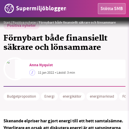
Supermiljöbloggen
Stötta SMB
Foto:
18447309 / Pixabay
Start
/
Positiva nyheter
/
Förnybart både finansiellt säkrare och lönsammare
Positiva nyheter
Förnybart både finansiellt
säkrare och lönsammare
HEM
Anna Nyquist
11 jan 2022
• Lästid:
3 min
OMRÅDEN
MILJÖFAKTA
Budgetproposition
Energi
energikällor
energimarknad
För
OM OSS
Skenande elpriser har gjort energi till ett hett samtalsämne.
Sök
Sparade inlägg
Tipsa oss
Ytterligare en orsak att diskutera energi är att satsningarna