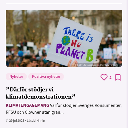
Foto:
Kevin Snyman/Pixabay Licence
Nyheter
Positiva nyheter
2
”Därför stödjer vi
klimatdemonstrationen”
KLIMATENGAGEMANG
Varför stödjer Sveriges Konsumenter,
RFSU och Clowner utan grän...
29 jul 2026
• Lästid:
4 min