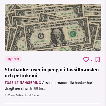
Foto:
geralt/Pixabay
Nyheter
0
Storbanker öser in pengar i fossilbränslen
och petrokemi
FOSSILFINANSIERING
Vissa internationella banker har
dragit ner sina lån till fos...
03 aug 2026
• Lästid:
3 min