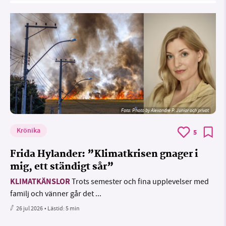
Foto:
Photo by Alexandre P. Junior och privat
Krönika
5
Frida Hylander: ”Klimatkrisen gnager i
mig, ett ständigt sår”
KLIMATKÄNSLOR
Trots semester och fina upplevelser med
familj och vänner går det ...
26 jul 2026
• Lästid:
5 min