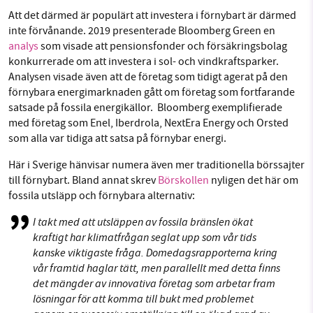
Att det därmed är populärt att investera i förnybart är därmed
inte förvånande. 2019 presenterade Bloomberg Green en
analys
som visade att pensionsfonder och försäkringsbolag
konkurrerade om att investera i sol- och vindkraftsparker.
Analysen visade även att de företag som tidigt agerat på den
förnybara energimarknaden gått om företag som fortfarande
satsade på fossila energikällor. Bloomberg exemplifierade
med företag som Enel, Iberdrola, NextEra Energy och Orsted
som alla var tidiga att satsa på förnybar energi.
Här i Sverige hänvisar numera även mer traditionella börssajter
till förnybart. Bland annat skrev
Börskollen
nyligen det här om
fossila utsläpp och förnybara alternativ:
I takt med att utsläppen av fossila bränslen ökat
kraftigt har klimatfrågan seglat upp som vår tids
kanske viktigaste fråga. Domedagsrapporterna kring
vår framtid haglar tätt, men parallellt med detta finns
det mängder av innovativa företag som arbetar fram
lösningar för att komma till bukt med problemet