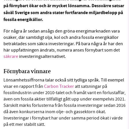
på förnybart ökar och är mycket lönsamma. Dessvärre satsar
såväl Sverige som andra stater fortfarande miljardbelopp på
Facebook
Instagram
BlueSky
fossila energikällor.
SMB kämpar för en hållbar framtid. Sedan
Threads
LinkedIn
starten 2010 har vår ideella redaktion drivit
För några år sedan ansågs den gröna energimarknaden vara
miljödebatten framåt genom
osäker, där samtidigt olja, kol och andra fossila energikällor
betraktades som säkra investeringar. På bara några år har den
nyhetsbevakning och granskningar. Nu vill vi
här uppfattningen ändrats, numera anses förnybart som det
utveckla vårt arbete – och vi hoppas att du
säkrare
investeringsalternativet.
vill hjälpa oss.
Förnybara vinnare
Stötta vårt arbete genom att swisha en slant till
Lönsamhetssiffrorna talar också sitt tydliga språk. Till exempel
1231368703
visar en rapport från
Carbon Tracker
att satsningar på
fossilindustrin under 2010-talet och framåt varit en förlustaffär,
även om fossila aktier tillfälligt gått upp under exempelvis 2021.
Läs vad vi vill göra
Särskilt märks förlusterna från fossila investeringar sedan 2016
då även konkurserna inom olje- och gassektorn ökat.
Investeringar i förnybart har under samma period ökat i värde
på ett mer stabilt sätt.