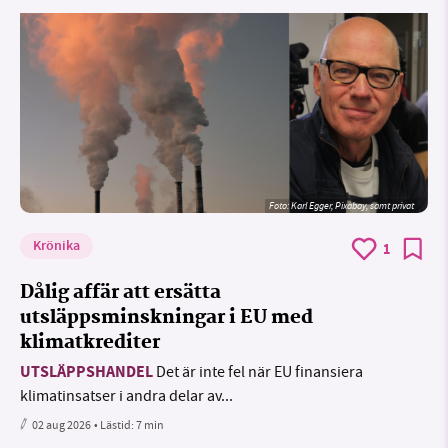
Foto:
Karl Egger, Pixabay, samt privat
Krönika
1
Dålig affär att ersätta
utsläppsminskningar i EU med
klimatkrediter
UTSLÄPPSHANDEL
Det är inte fel när EU finansiera
klimatinsatser i andra delar av...
02 aug 2026
• Lästid:
7 min