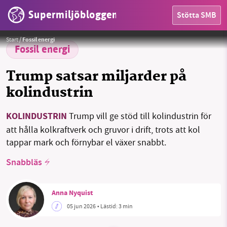
Supermiljöbloggen
Stötta SMB
Foto:
Gerd Altmann / Pixabay
Start
/
Fossil energi
Fossil energi
Trump satsar miljarder på
kolindustrin
KOLINDUSTRIN
Trump vill ge stöd till kolindustrin för
HEM
att hålla kolkraftverk och gruvor i drift, trots att kol
tappar mark och förnybar el växer snabbt.
OMRÅDEN
Snabbläs
MILJÖFAKTA
Anna Nyquist
OM OSS
05 jun 2026
• Lästid:
3 min