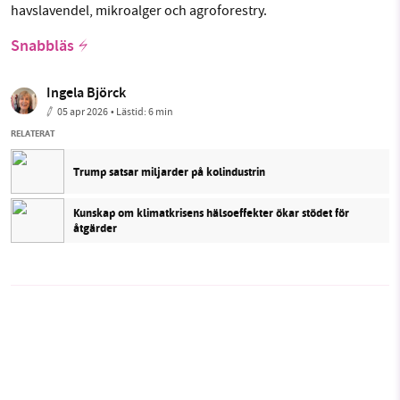
havslavendel, mikroalger och agroforestry.
Snabbläs
Ingela Björck
05 apr 2026
• Lästid:
6 min
RELATERAT
Trump satsar miljarder på kolindustrin
Kunskap om klimatkrisens hälsoeffekter ökar stödet för
åtgärder