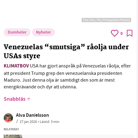
Foto:
Nick_The_Photographer/Pixabay
Dumheter
Nyheter
0
Venezuelas “smutsiga” råolja under
USAs styre
KLIMATBOV
USA har gjort anspråk på Venezuelas råolja, efter
att president Trump grep den venezuelanska presidenten
Maduro. Just denna olja är samtidigt den som är mest
energikrävande och dyr att utvinna.
Snabbläs
Alva Danielsson
27 jan 2026
• Lästid:
3 min
RELATERAT