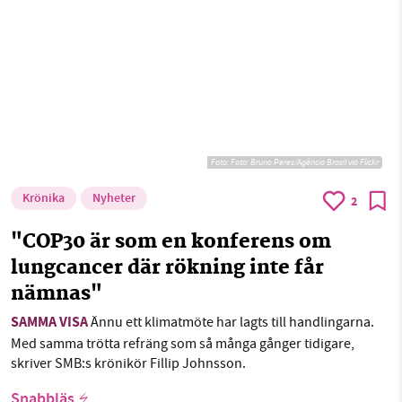
Foto: Foto: Bruno Peres/Agência Brasil via Flickr
Krönika
Nyheter
2
"COP30 är som en konferens om
lungcancer där rökning inte får
nämnas"
SAMMA VISA
Ännu ett klimatmöte har lagts till handlingarna.
Med samma trötta refräng som så många gånger tidigare,
skriver SMB:s krönikör Fillip Johnsson.
Snabbläs