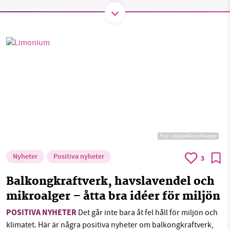
Sök
Sparade inlägg
Tipsa oss
Facebook
Instagram
BlueSky
SMB kämpar för en hållbar framtid. Sedan
starten 2010 har vår ideella redaktion drivit
Threads
LinkedIn
miljödebatten framåt genom
nyhetsbevakning och granskningar. Nu vill vi
utveckla vårt arbete – och vi hoppas att du
vill hjälpa oss.
Stötta vårt arbete genom att swisha en slant till
Foto:
JodyDellDavis/Pixabay
1231368703
Nyheter
Positiva nyheter
3
Balkongkraftverk, havslavendel och
Läs vad vi vill göra
mikroalger – åtta bra idéer för miljön
POSITIVA NYHETER
Det går inte bara åt fel håll för miljön och
klimatet. Här är några positiva nyheter om balkongkraftverk,