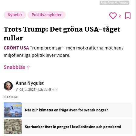
Foto:
Peter H / Pixabay
Nyheter
Positiva nyheter
2
Trots Trump: Det gröna USA-tåget
rullar
GRÖNT USA
Trump bromsar – men motkrafterna mot hans
miljöfientliga politik lever vidare.
Snabbläs
Anna Nyquist
08 jul 2025
• Lästid:
5 min
RELATERAT
När blir klimatet en fråga även för svensk höger?
Storbanker öser in pengar i fossilbränslen och petrokemi