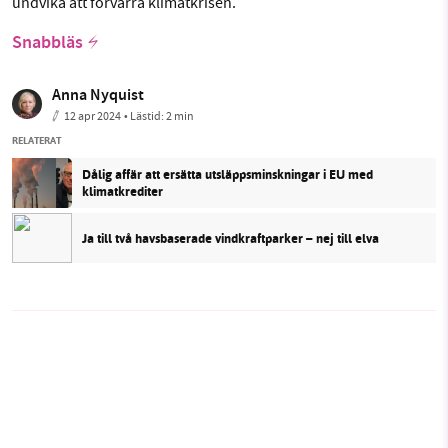
undvika att förvärra klimatkrisen.
Snabbläs
Anna Nyquist
12 apr 2024
• Lästid:
2 min
RELATERAT
Dålig affär att ersätta utsläppsminskningar i EU med
klimatkrediter
Ja till två havsbaserade vindkraftparker – nej till elva