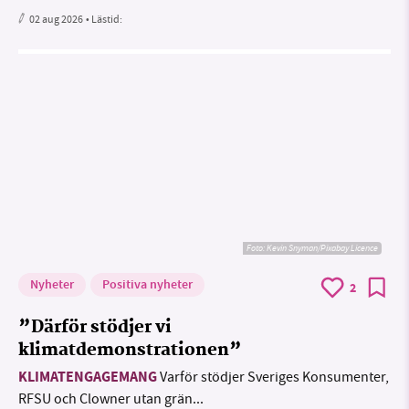
02 aug 2026
• Lästid:
Foto:
Kevin Snyman/Pixabay Licence
Nyheter
Positiva nyheter
2
”Därför stödjer vi
klimatdemonstrationen”
KLIMATENGAGEMANG
Varför stödjer Sveriges Konsumenter,
RFSU och Clowner utan grän...