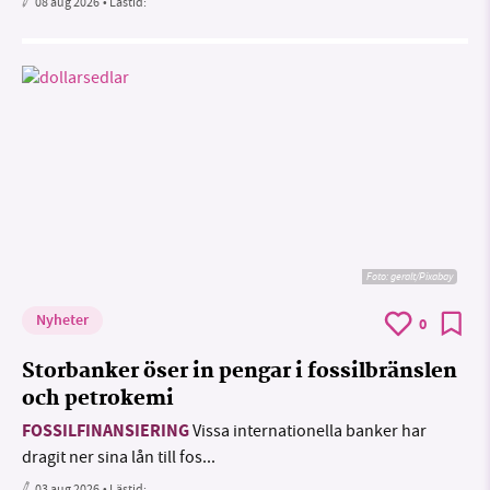
08 aug 2026
• Lästid:
Foto:
geralt/Pixabay
Nyheter
0
Storbanker öser in pengar i fossilbränslen
och petrokemi
FOSSILFINANSIERING
Vissa internationella banker har
dragit ner sina lån till fos...
03 aug 2026
• Lästid: