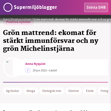
Supermiljöbloggen
Stötta SMB
Foto:
silviarita från Pixabay
Start
/
Positiva nyheter
/
Grön mattrend: ekomat för stärkt immunförsvar och ny grö
Positiva nyheter
Grön mattrend: ekomat för
stärkt immunförsvar och ny
grön Michelinstjärna
HEM
OMRÅDEN
Anna Nyquist
MILJÖFAKTA
29 jun 2021
• Lästid:
OM OSS
Agrikultur
bhoga
Ekologisk mat
Ekomat
Etoile
Fotogra
Sök
Sparade inlägg
Tipsa oss