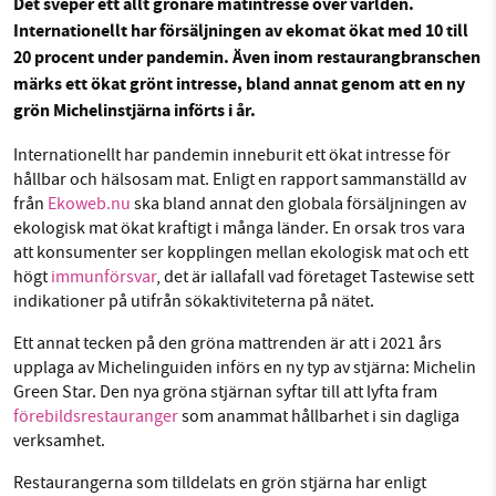
Det sveper ett allt grönare matintresse över världen.
Facebook
Instagram
BlueSky
Internationellt har försäljningen av ekomat ökat med 10 till
20 procent under pandemin. Även inom restaurangbranschen
märks ett ökat grönt intresse, bland annat genom att en ny
Threads
LinkedIn
SMB kämpar för en hållbar framtid. Sedan
grön Michelinstjärna införts i år.
starten 2010 har vår ideella redaktion drivit
miljödebatten framåt genom
Internationellt har pandemin inneburit ett ökat intresse för
nyhetsbevakning och granskningar. Nu vill vi
hållbar och hälsosam mat. Enligt en rapport sammanställd av
utveckla vårt arbete – och vi hoppas att du
från
Ekoweb.nu
ska bland annat den globala försäljningen av
vill hjälpa oss.
ekologisk mat ökat kraftigt i många länder. En orsak tros vara
att konsumenter ser kopplingen mellan ekologisk mat och ett
Stötta vårt arbete genom att swisha en slant till
högt
immunförsvar
, det är iallafall vad företaget Tastewise sett
indikationer på utifrån sökaktiviteterna på nätet
.
1231368703
Ett annat tecken på den gröna mattrenden är att i 2021 års
upplaga av Michelinguiden införs en ny typ av stjärna: Michelin
Läs vad vi vill göra
Green Star. Den nya gröna stjärnan syftar till att lyfta fram
förebildsrestauranger
som anammat hållbarhet i sin dagliga
verksamhet.
Restaurangerna som tilldelats en grön stjärna har enligt