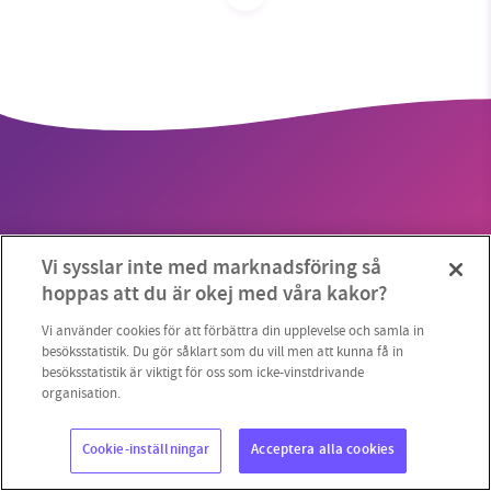
SMB kämpar för en hållbar framtid. Sedan
starten 2010 har vår ideella redaktion drivit
miljödebatten framåt genom
nyhetsbevakning och granskningar. Nu vill vi
utveckla vårt arbete – och vi hoppas att du
vill hjälpa oss.
Vi sysslar inte med marknadsföring så
Stötta vårt arbete genom att swisha en slant till
Copyright 2023 © Supermiljöbloggen
Cookieinställningar
hoppas att du är okej med våra kakor?
1231368703
Vi använder cookies för att förbättra din upplevelse och samla in
besöksstatistik. Du gör såklart som du vill men att kunna få in
besöksstatistik är viktigt för oss som icke-vinstdrivande
Läs vad vi vill göra
organisation.
Cookie-inställningar
Acceptera alla cookies