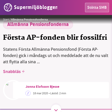
Supermiljöbloggen
Stötta SMB
HEM
Urban Hansson Brusewitz
Foto:
Konjunkturinstitutet
Start
/
Allmänna Pensionsfonderna
OMRÅDEN
Allmänna Pensionsfonderna
MILJÖFAKTA
Första AP-fonden blir fossilfri
OM OSS
Statens Första Allmänna Pensionsfond (Första AP-
fonden) gick i måndags ut och meddelade att de nu valt
att flytta alla sina ...
Sök
Sparade inlägg
Tipsa oss
Snabbläs
Facebook
Instagram
BlueSky
Jonna Elofsson Bjesse
18 mar 2020
• Lästid:
2 min
Threads
LinkedIn