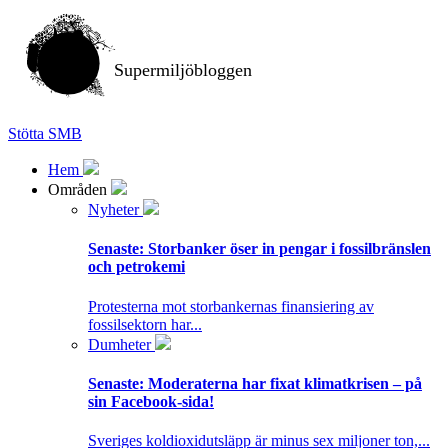
Supermiljöbloggen
Stötta SMB
Hem
Områden
Nyheter
Senaste:
Storbanker öser in pengar i fossilbränslen
och petrokemi
Protesterna mot storbankernas finansiering av
fossilsektorn har...
Dumheter
Senaste:
Moderaterna har fixat klimatkrisen – på
sin Facebook-sida!
Sveriges koldioxidutsläpp är minus sex miljoner ton,...