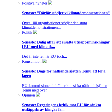
Positiva nyheter
Senaste:
”Därför stödjer vi klimatdemonstrationen”
Över 100 organisationer stödjer den stora
klimatdemonstrationen...
Politik
Senaste:
Dålig affär att ersätta utsläppsminskningar
i EU med klimatk...
Det är inte fel när EU (och...
Konsumtion
Senaste:
Dags för näthandelsjätten Temu att följa
lagen
EU-kommissionen bötfäller kinesiska näthandelsjätten
Temu med över...
Opinion
Senaste:
Regeringens kritik mot EU för sänkta
utsläppskrav klingar fa...