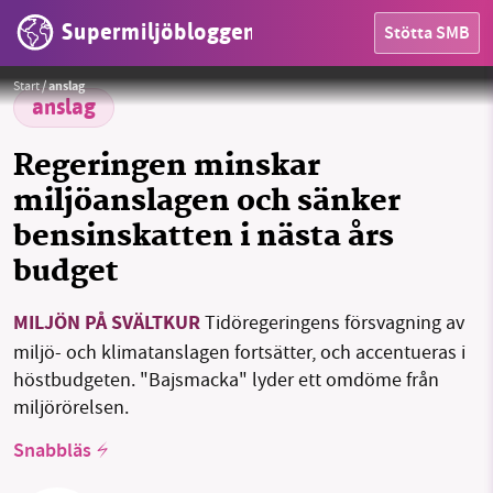
Supermiljöbloggen
Stötta SMB
Foto: Supermiljöbloggen
HEM
Start
/
anslag
anslag
OMRÅDEN
Regeringen minskar
MILJÖFAKTA
miljöanslagen och sänker
bensinskatten i nästa års
OM OSS
budget
Sök
Sparade inlägg
Tipsa oss
MILJÖN PÅ SVÄLTKUR
Tidöregeringens försvagning av
miljö- och klimatanslagen fortsätter, och accentueras i
Facebook
Instagram
BlueSky
höstbudgeten. "Bajsmacka" lyder ett omdöme från
miljörörelsen.
Threads
LinkedIn
Snabbläs