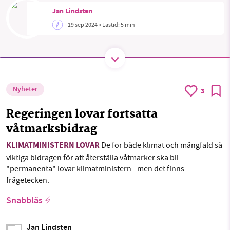
Jan Lindsten
19 sep 2024
• Lästid:
5 min
SMB kämpar för en hållbar framtid. Sedan
starten 2010 har vår ideella redaktion drivit
miljödebatten framåt genom
nyhetsbevakning och granskningar. Nu vill vi
Nyheter
3
utveckla vårt arbete – och vi hoppas att du
vill hjälpa oss.
Regeringen lovar fortsatta
våtmarksbidrag
Stötta vårt arbete genom att swisha en slant till
KLIMATMINISTERN LOVAR
De för både klimat och mångfald så
1231368703
viktiga bidragen för att återställa våtmarker ska bli
"permanenta" lovar klimatministern - men det finns
Läs vad vi vill göra
frågetecken.
Snabbläs
Jan Lindsten