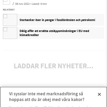
08 nov 2022
• Lästid:
4 min
RELATERAT
Storbanker öser in pengar i fossilbränslen och petrokemi
Dålig affär att ersätta utsläppsminskningar i EU med
klimatkrediter
LADDAR FLER NYHETER...
Vi sysslar inte med marknadsföring så
hoppas att du är okej med våra kakor?