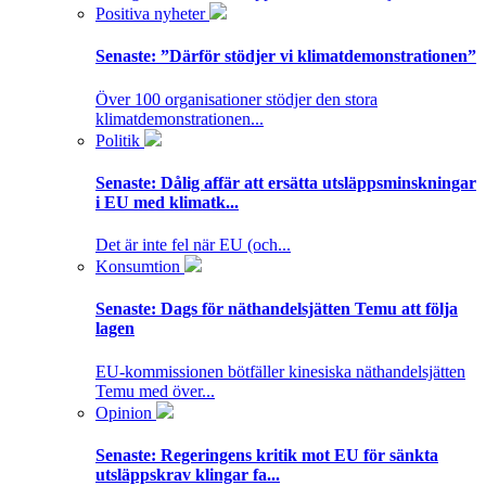
Positiva nyheter
Senaste:
”Därför stödjer vi klimatdemonstrationen”
Över 100 organisationer stödjer den stora
klimatdemonstrationen...
Politik
Senaste:
Dålig affär att ersätta utsläppsminskningar
i EU med klimatk...
Det är inte fel när EU (och...
Konsumtion
Senaste:
Dags för näthandelsjätten Temu att följa
lagen
EU-kommissionen bötfäller kinesiska näthandelsjätten
Temu med över...
Opinion
Senaste:
Regeringens kritik mot EU för sänkta
utsläppskrav klingar fa...