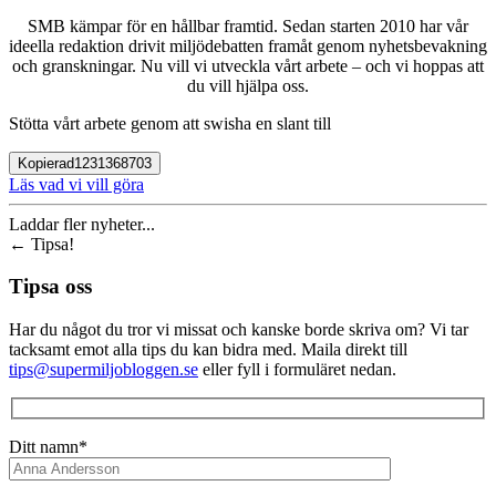
SMB kämpar för en hållbar framtid. Sedan starten 2010 har vår
ideella redaktion drivit miljödebatten framåt genom nyhetsbevakning
och granskningar. Nu vill vi utveckla vårt arbete – och vi hoppas att
du vill hjälpa oss.
Stötta vårt arbete genom att swisha en slant till
Kopierad
1231368703
Läs vad vi vill göra
Laddar fler nyheter...
←
Tipsa!
Tipsa oss
Har du något du tror vi missat och kanske borde skriva om? Vi tar
tacksamt emot alla tips du kan bidra med. Maila direkt till
tips@supermiljobloggen.se
eller fyll i formuläret nedan.
Ditt namn*