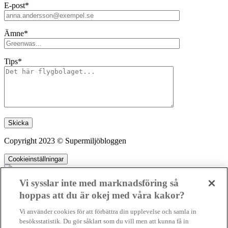
E-post*
Ämne*
Tips*
Lämna detta fält tomt.
Copyright 2023 © Supermiljöbloggen
Cookieinställningar
Vi sysslar inte med marknadsföring så
hoppas att du är okej med våra kakor?
SMB kämpar för en hållbar framtid. Sedan starten 2010 har vår
Vi använder cookies för att förbättra din upplevelse och samla in
ideella redaktion drivit miljödebatten framåt genom nyhetsbevakning
besöksstatistik. Du gör såklart som du vill men att kunna få in
och granskningar. Nu vill vi utveckla vårt arbete – och vi hoppas att