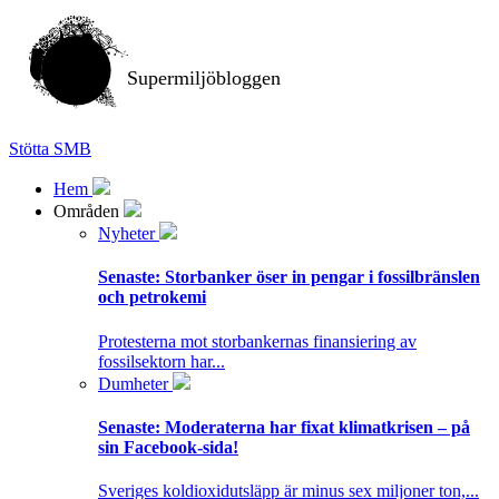
Supermiljöbloggen
Stötta SMB
Hem
Områden
Nyheter
Senaste:
Storbanker öser in pengar i fossilbränslen
och petrokemi
Protesterna mot storbankernas finansiering av
fossilsektorn har...
Dumheter
Senaste:
Moderaterna har fixat klimatkrisen – på
sin Facebook-sida!
Sveriges koldioxidutsläpp är minus sex miljoner ton,...