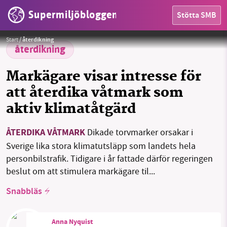
Supermiljöbloggen
Stötta SMB
HEM
Foto:
Rudy and Peter Skitterians / Pixabay
Start
/
återdikning
OMRÅDEN
återdikning
MILJÖFAKTA
Markägare visar intresse för
att återdika våtmark som
OM OSS
aktiv klimatåtgärd
ÅTERDIKA VÅTMARK
Dikade torvmarker orsakar i
Sök
Sparade inlägg
Tipsa oss
Sverige lika stora klimatutsläpp som landets hela
personbilstrafik. Tidigare i år fattade därför regeringen
Facebook
Instagram
BlueSky
beslut om att stimulera markägare til...
Snabbläs
Threads
LinkedIn
Anna Nyquist