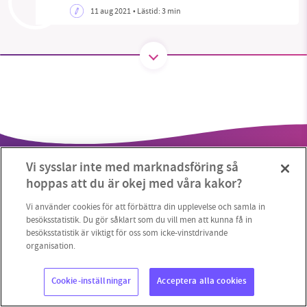
11 aug 2021
• Lästid:
3 min
SMB kämpar för en hållbar framtid. Sedan
starten 2010 har vår ideella redaktion drivit
miljödebatten framåt genom
nyhetsbevakning och granskningar. Nu vill vi
utveckla vårt arbete – och vi hoppas att du
vill hjälpa oss.
Vi sysslar inte med marknadsföring så
Stötta vårt arbete genom att swisha en slant till
hoppas att du är okej med våra kakor?
1231368703
Vi använder cookies för att förbättra din upplevelse och samla in
besöksstatistik. Du gör såklart som du vill men att kunna få in
besöksstatistik är viktigt för oss som icke-vinstdrivande
Läs vad vi vill göra
Copyright 2023 © Supermiljöbloggen
Cookieinställningar
organisation.
Cookie-inställningar
Acceptera alla cookies