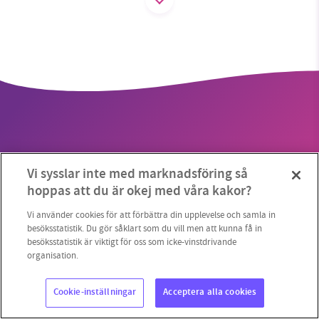
SMB kämpar för en hållbar framtid. Sedan
starten 2010 har vår ideella redaktion drivit
miljödebatten framåt genom
nyhetsbevakning och granskningar. Nu vill vi
utveckla vårt arbete – och vi hoppas att du
vill hjälpa oss.
Vi sysslar inte med marknadsföring så
Stötta vårt arbete genom att swisha en slant till
hoppas att du är okej med våra kakor?
Copyright 2023 © Supermiljöbloggen
Cookieinställningar
1231368703
Vi använder cookies för att förbättra din upplevelse och samla in
besöksstatistik. Du gör såklart som du vill men att kunna få in
besöksstatistik är viktigt för oss som icke-vinstdrivande
Läs vad vi vill göra
organisation.
Cookie-inställningar
Acceptera alla cookies