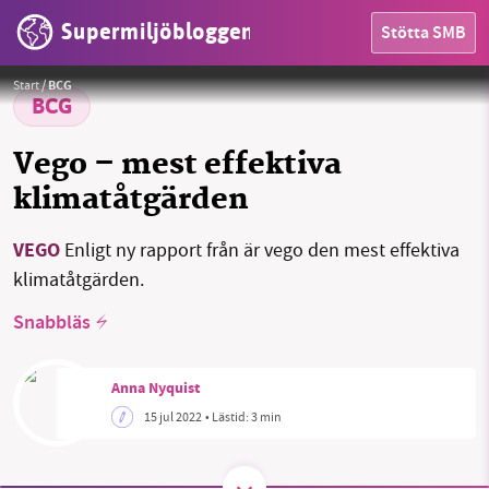
Supermiljöbloggen
Stötta SMB
HEM
Foto:
Comidacomafeto / Pixabay
Start
/
BCG
OMRÅDEN
BCG
MILJÖFAKTA
Vego – mest effektiva
klimatåtgärden
OM OSS
VEGO
Enligt ny rapport från är vego den mest effektiva
klimatåtgärden.
Sök
Sparade inlägg
Tipsa oss
Snabbläs
Facebook
Instagram
BlueSky
Anna Nyquist
Threads
LinkedIn
15 jul 2022
• Lästid:
3 min