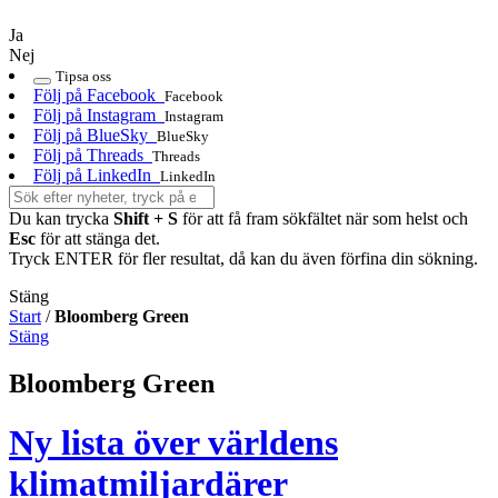
Ja
Nej
Tipsa oss
Följ på Facebook
Facebook
Följ på Instagram
Instagram
Följ på BlueSky
BlueSky
Följ på Threads
Threads
Följ på LinkedIn
LinkedIn
Du kan trycka
Shift + S
för att få fram sökfältet när som helst och
Esc
för att stänga det.
Tryck ENTER för fler resultat, då kan du även förfina din sökning.
Stäng
Start
/
Bloomberg Green
Stäng
Bloomberg Green
Ny lista över världens
klimatmiljardärer