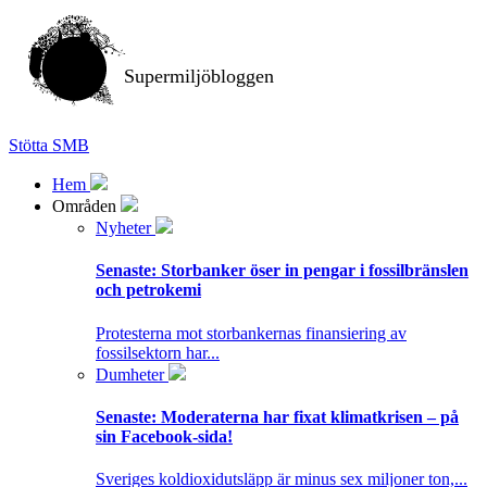
Supermiljöbloggen
Stötta SMB
Hem
Områden
Nyheter
Senaste:
Storbanker öser in pengar i fossilbränslen
och petrokemi
Protesterna mot storbankernas finansiering av
fossilsektorn har...
Dumheter
Senaste:
Moderaterna har fixat klimatkrisen – på
sin Facebook-sida!
Sveriges koldioxidutsläpp är minus sex miljoner ton,...