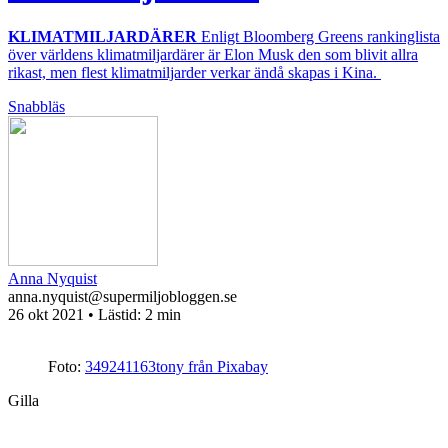
KLIMATMILJARDÄRER
Enligt Bloomberg Greens rankinglista
över världens klimatmiljardärer är Elon Musk den som blivit allra
rikast, men flest klimatmiljarder verkar ändå skapas i Kina.
Snabbläs
Anna Nyquist
anna.nyquist@supermiljobloggen.se
26 okt 2021
• Lästid:
2 min
Foto:
349241163tony från Pixabay
Gilla