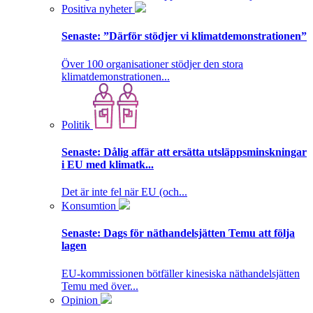
Positiva nyheter
Senaste:
”Därför stödjer vi klimatdemonstrationen”
Över 100 organisationer stödjer den stora
klimatdemonstrationen...
Politik
Senaste:
Dålig affär att ersätta utsläppsminskningar
i EU med klimatk...
Det är inte fel när EU (och...
Konsumtion
Senaste:
Dags för näthandelsjätten Temu att följa
lagen
EU-kommissionen bötfäller kinesiska näthandelsjätten
Temu med över...
Opinion