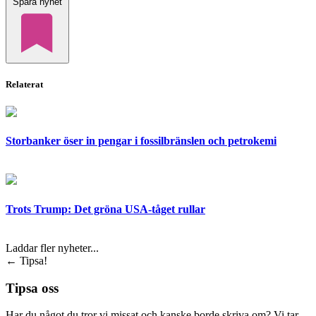
Spara nyhet
Relaterat
Storbanker öser in pengar i fossilbränslen och petrokemi
Trots Trump: Det gröna USA-tåget rullar
Laddar fler nyheter...
←
Tipsa!
Tipsa oss
Har du något du tror vi missat och kanske borde skriva om? Vi tar