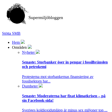
Supermiljöbloggen
Stötta SMB
Hem
Områden
Nyheter
Senaste:
Storbanker öser in pengar i fossilbränslen
och petrokemi
Protesterna mot storbankernas finansiering av
fossilsektorn har...
Dumheter
Senaste:
Moderaterna har fixat klimatkrisen – på
sin Facebook-sida!
Sveriges koldioxidutsläpp är minus sex miljoner ton,...