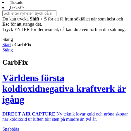
Threads
LinkedIn
Du kan trycka
Shift + S
för att få fram sökfältet när som helst och
Esc
för att stänga det.
Tryck ENTER för fler resultat, då kan du även förfina din sökning.
Stäng
Start
/
CarbFix
Stäng
CarbFix
Världens första
koldioxidnegativa kraftverk är
igång
DIRECT AIR CAPTURE
Ny teknik lovar guld och gröna skogar,
när koldioxid ur luften blir sten på mindre än två år.
Snabbläs