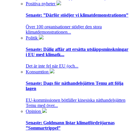
Positiva nyheter
Senaste:
”Därför stödjer vi klimatdemonstrationen”
Över 100 organisationer stödjer den stora
klimatdemonstrationen...
Politik
Senaste:
Dålig affär att ersätta utsläppsminskningar
i EU med klimatk...
Det är inte fel när EU (och...
Konsumtion
Senaste:
Dags för näthandelsjätten Temu att följa
lagen
EU-kommissionen bötfäller kinesiska näthandelsjätten
Temu med över...
Opinion
Senaste:
Goldmann listar klimatfördröjarnas
”Sommartrippel”