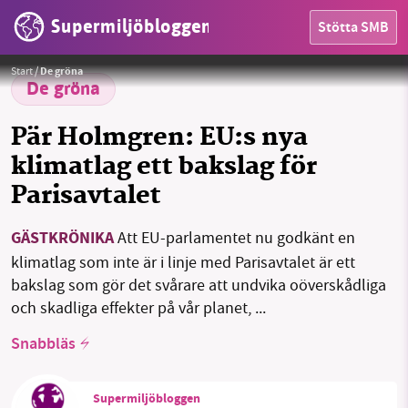
Supermiljöbloggen
Stötta SMB
Foto: Miljöpartiet
HEM
Start
/
De gröna
De gröna
OMRÅDEN
Pär Holmgren: EU:s nya
MILJÖFAKTA
klimatlag ett bakslag för
Parisavtalet
OM OSS
GÄSTKRÖNIKA
Att EU-parlamentet nu godkänt en
klimatlag som inte är i linje med Parisavtalet är ett
Sök
Sparade inlägg
Tipsa oss
bakslag som gör det svårare att undvika oöverskådliga
och skadliga effekter på vår planet, ...
Facebook
Instagram
BlueSky
Snabbläs
Threads
LinkedIn
Supermiljöbloggen