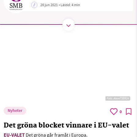
28 jun 2021
• Lästid:
4 min
SMB kämpar för en hållbar framtid. Sedan
starten 2010 har vår ideella redaktion drivit
miljödebatten framåt genom
nyhetsbevakning och granskningar. Nu vill vi
utveckla vårt arbete – och vi hoppas att du
vill hjälpa oss.
Stötta vårt arbete genom att swisha en slant till
1231368703
Foto:
Alex4739924
Läs vad vi vill göra
Nyheter
0
Det gröna blocket vinnare i EU-valet
EU-VALET
Det gröna går framåt i Europa.