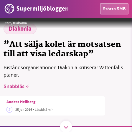
Supermiljöbloggen
Stötta SMB
Foto:
Greenpeace
HEM
Start
/
Diakonia
Diakonia
OMRÅDEN
”Att sälja kolet är motsatsen
till att visa ledarskap”
MILJÖFAKTA
OM OSS
Biståndsorganisationen Diakonia kritiserar Vattenfalls
planer.
Snabbläs
Sök
Sparade inlägg
Tipsa oss
Anders Hellberg
Facebook
Instagram
BlueSky
25 jun 2016
• Lästid:
2 min
Threads
LinkedIn