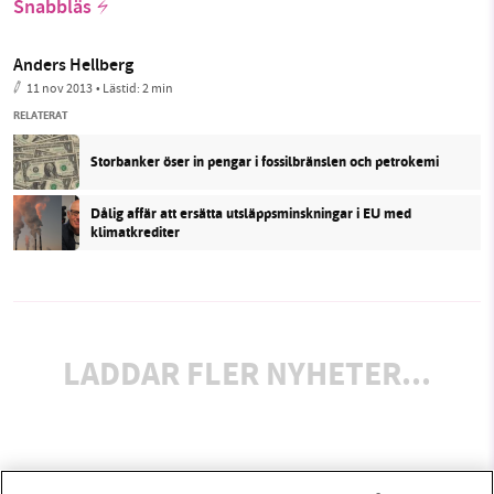
Snabbläs
Anders Hellberg
11 nov 2013
• Lästid:
2 min
RELATERAT
Storbanker öser in pengar i fossilbränslen och petrokemi
Dålig affär att ersätta utsläppsminskningar i EU med
klimatkrediter
LADDAR FLER NYHETER...