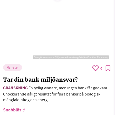
SMB kämpar för en hållbar framtid. Sedan
starten 2010 har vår ideella redaktion drivit
miljödebatten framåt genom
nyhetsbevakning och granskningar. Nu vill vi
utveckla vårt arbete – och vi hoppas att du
vill hjälpa oss.
Foto:
jidanchaomian (http://en.wikipedia.org/wiki/en:Creative_Commons)
Stötta vårt arbete genom att swisha en slant till
Nyheter
0
1231368703
Tar din bank miljöansvar?
GRANSKNING
En tydlig vinnare, men ingen bank får godkänt.
Läs vad vi vill göra
Chockerande dåligt resultat för flera banker på biologisk
mångfald, skog och energi.
Snabbläs