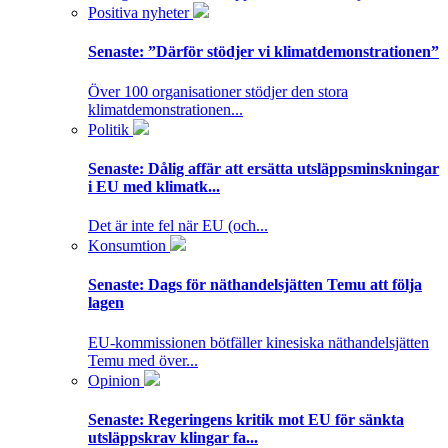
Positiva nyheter
Senaste:
”Därför stödjer vi klimatdemonstrationen”
Över 100 organisationer stödjer den stora
klimatdemonstrationen...
Politik
Senaste:
Dålig affär att ersätta utsläppsminskningar
i EU med klimatk...
Det är inte fel när EU (och...
Konsumtion
Senaste:
Dags för näthandelsjätten Temu att följa
lagen
EU-kommissionen bötfäller kinesiska näthandelsjätten
Temu med över...
Opinion
Senaste:
Regeringens kritik mot EU för sänkta
utsläppskrav klingar fa...