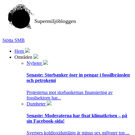
Supermiljöbloggen
Stötta SMB
Hem
Områden
Nyheter
Senaste:
Storbanker öser in pengar i fossilbränslen
och petrokemi
Protesterna mot storbankernas finansiering av
fossilsektorn har...
Dumheter
Senaste:
Moderaterna har fixat klimatkrisen – på
sin Facebook-sida!
Sveriges koldioxidutsläpp är minus sex miljoner ton,...