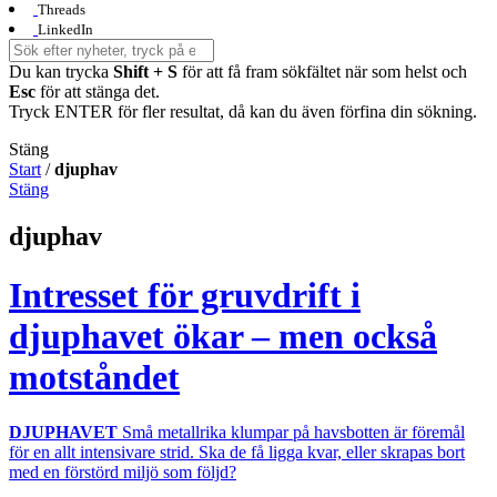
Threads
LinkedIn
Du kan trycka
Shift + S
för att få fram sökfältet när som helst och
Esc
för att stänga det.
Tryck ENTER för fler resultat, då kan du även förfina din sökning.
Stäng
Start
/
djuphav
Stäng
djuphav
Intresset för gruvdrift i
djuphavet ökar – men också
motståndet
DJUPHAVET
Små metallrika klumpar på havsbotten är föremål
för en allt intensivare strid. Ska de få ligga kvar, eller skrapas bort
med en förstörd miljö som följd?