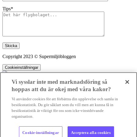
Tips*
Lämna detta fält tomt.
Copyright 2023 © Supermiljöbloggen
Cookieinställningar
Vi sysslar inte med marknadsföring så
hoppas att du är okej med våra kakor?
SMB kämpar för en hållbar framtid. Sedan starten 2010 har vår
Vi använder cookies för att förbättra din upplevelse och samla in
ideella redaktion drivit miljödebatten framåt genom nyhetsbevakning
besöksstatistik. Du gör såklart som du vill men att kunna få in
och granskningar. Nu vill vi utveckla vårt arbete – och vi hoppas att
besöksstatistik är viktigt för oss som icke-vinstdrivande
du vill hjälpa oss.
organisation.
Stötta vårt arbete genom att swisha en slant till
Kopierad
1231368703
Cookie-inställningar
Acceptera alla cookies