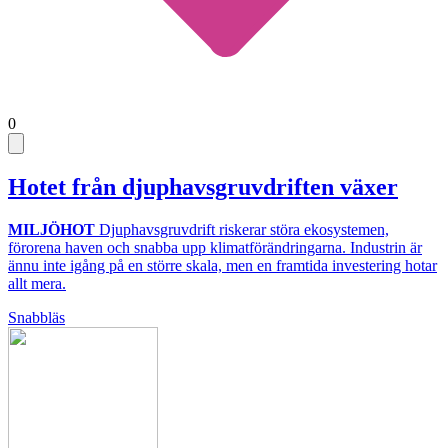
0
Hotet från djuphavsgruvdriften växer
MILJÖHOT
Djuphavsgruvdrift riskerar störa ekosystemen,
förorena haven och snabba upp klimatförändringarna. Industrin är
ännu inte igång på en större skala, men en framtida investering hotar
allt mera.
Snabbläs