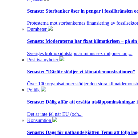
Senaste:
Storbanker öser in pengar i fossilbränslen 
Protesterna mot storbankernas finansiering av fossilsektor
Dumheter
Senaste:
Moderaterna har fixat klimatkrisen – på sin
Sveriges koldioxidutsläpp är minus sex miljoner ton,...
Positiva nyheter
Senaste:
”Därför stödjer vi klimatdemonstrationen”
Över 100 organisationer stödjer den stora klimatdemonstr
Politik
Senaste:
Dålig affär att ersätta utsläppsminskningar 
Det är inte fel när EU (och...
Konsumtion
Senaste:
Dags för näthandelsjätten Temu att följa la