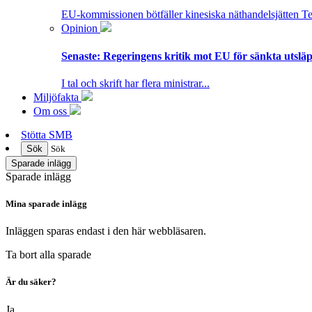
EU-kommissionen bötfäller kinesiska näthandelsjätten T
Opinion
Senaste:
Regeringens kritik mot EU för sänkta utsläpp
I tal och skrift har flera ministrar...
Miljöfakta
Om oss
Stötta SMB
Sök
Sök
Sparade inlägg
Sparade inlägg
Mina sparade inlägg
Inläggen sparas endast i den här webbläsaren.
Ta bort alla sparade
Är du säker?
Ja