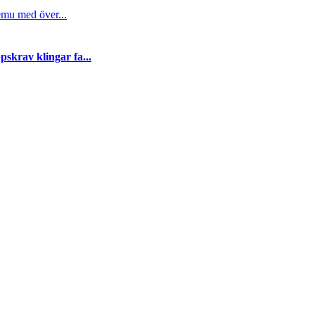
emu med över...
skrav klingar fa...