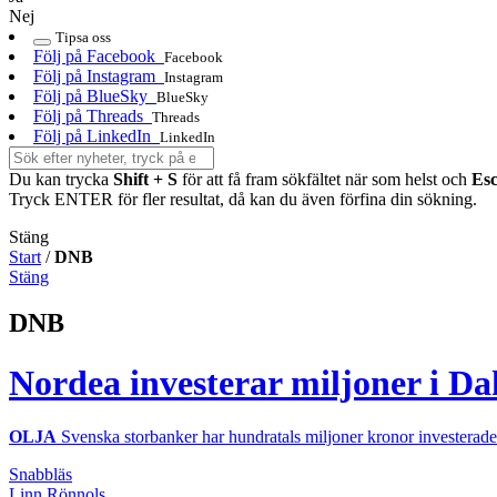
Nej
Tipsa oss
Följ på Facebook
Facebook
Följ på Instagram
Instagram
Följ på BlueSky
BlueSky
Följ på Threads
Threads
Följ på LinkedIn
LinkedIn
Du kan trycka
Shift + S
för att få fram sökfältet när som helst och
Es
Tryck ENTER för fler resultat, då kan du även förfina din sökning.
Stäng
Start
/
DNB
Stäng
DNB
Nordea investerar miljoner i Da
OLJA
Svenska storbanker har hundratals miljoner kronor investerade 
Snabbläs
Linn Rönnols