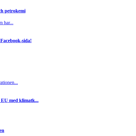
och petrokemi
n har...
 Facebook-sida!
ationen...
i EU med klimatk...
gen