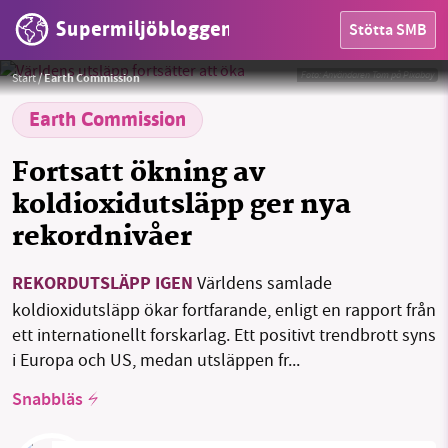
Supermiljöbloggen
Stötta SMB
HEM
Foto:
Användaren Tom på Pixabay
Start
/
Earth Commission
Earth Commission
OMRÅDEN
Fortsatt ökning av
MILJÖFAKTA
koldioxidutsläpp ger nya
OM OSS
rekordnivåer
REKORDUTSLÄPP IGEN
Världens samlade
Sök
Sparade inlägg
Tipsa oss
koldioxidutsläpp ökar fortfarande, enligt en rapport från
ett internationellt forskarlag. Ett positivt trendbrott syns
Facebook
Instagram
BlueSky
i Europa och US, medan utsläppen fr...
Snabbläs
Threads
LinkedIn