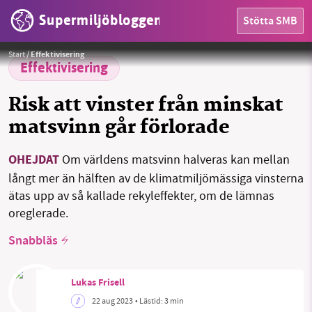
Supermiljöbloggen
Stötta SMB
Foto:
Marek Studzinski via Unsplash
Start
/
Effektivisering
Effektivisering
HEM
Risk att vinster från minskat
OMRÅDEN
matsvinn går förlorade
MILJÖFAKTA
OHEJDAT
Om världens matsvinn halveras kan mellan
OM OSS
långt mer än hälften av de klimatmiljömässiga vinsterna
ätas upp av så kallade rekyleffekter, om de lämnas
oreglerade.
Sök
Sparade inlägg
Tipsa oss
Snabbläs
Facebook
Instagram
BlueSky
Lukas Frisell
22 aug 2023
• Lästid:
3 min
Threads
LinkedIn