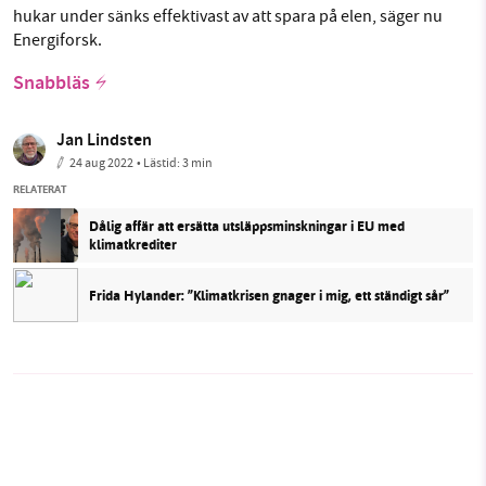
hukar under sänks effektivast av att spara på elen, säger nu
Energiforsk.
Snabbläs
Jan Lindsten
24 aug 2022
• Lästid:
3 min
RELATERAT
Dålig affär att ersätta utsläppsminskningar i EU med
klimatkrediter
Frida Hylander: ”Klimatkrisen gnager i mig, ett ständigt sår”