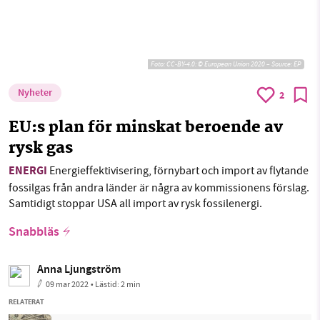
Foto:
CC-BY-4.0: © European Union 2020 – Source: EP
Nyheter
2
EU:s plan för minskat beroende av
rysk gas
ENERGI
Energieffektivisering, förnybart och import av flytande
fossilgas från andra länder är några av kommissionens förslag.
Samtidigt stoppar USA all import av rysk fossilenergi.
Snabbläs
Anna Ljungström
09 mar 2022
• Lästid:
2 min
RELATERAT