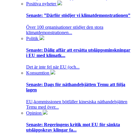
Positiva nyheter
Senaste:
”Därför stödjer vi klimatdemonstrationen”
Över 100 organisationer stödjer den stora
klimatdemonstrationen...
Politik
Senaste:
Dålig affär att ersätta utsläppsminskningar
i EU med klimatk...
Det är inte fel när EU (och...
Konsumtion
Senaste:
Dags för näthandelsjätten Temu att följa
lagen
EU-kommissionen bötfäller kinesiska näthandelsjätten
Temu med över...
Opinion
Senaste:
Regeringens kritik mot EU för sänkta
utsläppskrav klingar fa...