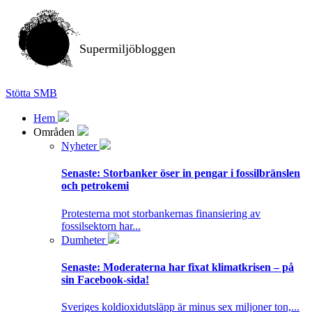
Supermiljöbloggen
Stötta SMB
Hem
Områden
Nyheter
Senaste:
Storbanker öser in pengar i fossilbränslen
och petrokemi
Protesterna mot storbankernas finansiering av
fossilsektorn har...
Dumheter
Senaste:
Moderaterna har fixat klimatkrisen – på
sin Facebook-sida!
Sveriges koldioxidutsläpp är minus sex miljoner ton,...