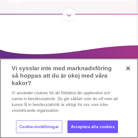
1231368703
Läs vad vi vill göra
Vi sysslar inte med marknadsföring
så hoppas att du är okej med våra
kakor?
Vi använder cookies för att förbättra din upplevelse och
Cookieinställningar
Copyright 2023 © Supermiljöbloggen
samla in besöksstatistik. Du gör såklart som du vill men att
kunna få in besöksstatistik är viktigt för oss som icke-
vinstdrivande organisation.
Cookie-inställningar
Acceptera alla cookies