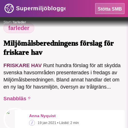
Supermiljöbloggen
Stötta SMB
HEM
Foto: A. Frevert från Pixabay
Foto:
A. Frevert från Pixabay
Start
/
farleder
OMRÅDEN
farleder
MILJÖFAKTA
Miljömålsberedningens förslag för
friskare hav
OM OSS
FRISKARE HAV
Runt hundra förslag för att skydda
SMB kämpar för en hållbar framtid. Sedan
svenska havsområden presenterades i fredags av
Sök
Sparade inlägg
Tipsa oss
starten 2010 har vår ideella redaktion
Miljömålsberedningen. Bland annat handlar det om
drivit miljödebatten framåt genom
en ny lag för havsmiljön, översyn av trålgräns...
nyhetsbevakning och granskningar. Nu
Facebook
Instagram
BlueSky
vill vi utveckla vårt arbete – och vi
Snabbläs
hoppas att du vill hjälpa oss.
Threads
LinkedIn
Anna Nyquist
Stötta vårt arbete genom att swisha en slant till
19 jan 2021
• Lästid:
2 min