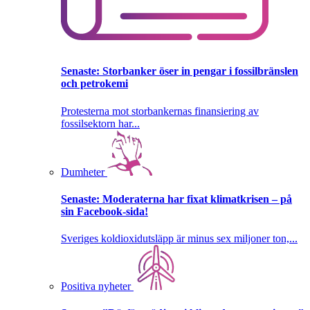
Senaste:
Storbanker öser in pengar i fossilbränslen
och petrokemi
Protesterna mot storbankernas finansiering av
fossilsektorn har...
Dumheter
Senaste:
Moderaterna har fixat klimatkrisen – på
sin Facebook-sida!
Sveriges koldioxidutsläpp är minus sex miljoner ton,...
Positiva nyheter