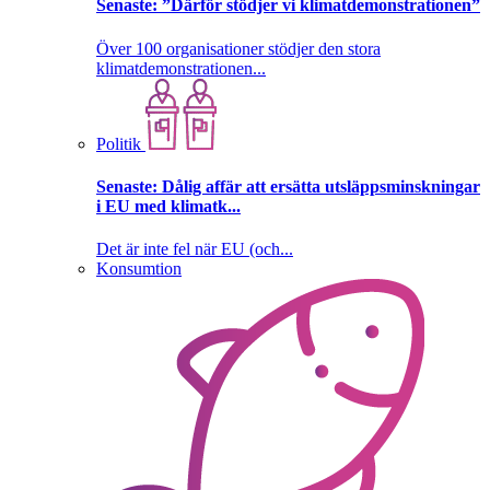
Senaste:
”Därför stödjer vi klimatdemonstrationen”
Över 100 organisationer stödjer den stora
klimatdemonstrationen...
Politik
Senaste:
Dålig affär att ersätta utsläppsminskningar
i EU med klimatk...
Det är inte fel när EU (och...
Konsumtion