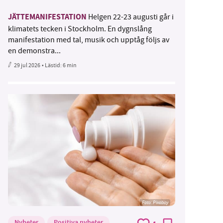
JÄTTEMANIFESTATION
Helgen 22-23 augusti går i
klimatets tecken i Stockholm. En dygnslång
manifestation med tal, musik och upptåg följs av
en demonstra...
29 jul 2026
• Lästid:
6 min
Foto:
Pixabay
Nyheter
Positiva nyheter