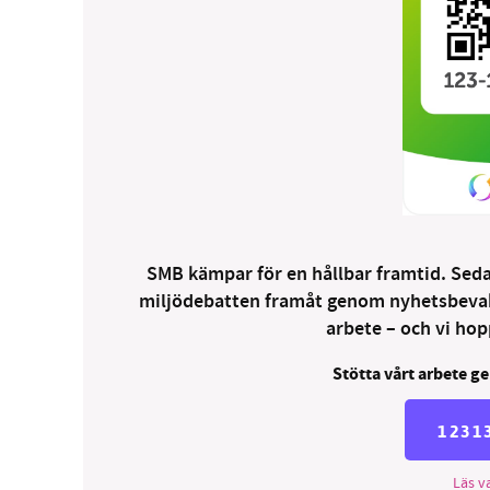
SMB kämpar för en hållbar framtid. Sedan
miljödebatten framåt genom nyhetsbevakni
arbete – och vi hopp
Stötta vårt arbete ge
1231
Läs va