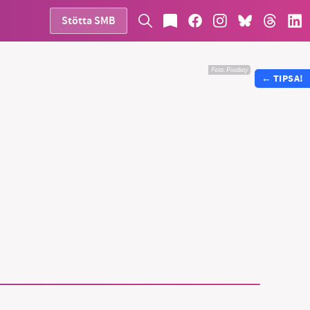
Stötta SMB
Foto:
Pixabay
←
TIPSA!