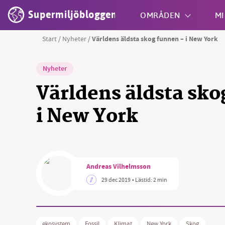
Supermiljöbloggen
OMRÅDEN
MI
Start
/
Nyheter
/
Världens äldsta skog funnen – i New York
Shift + S
Nyheter
Världens äldsta sko
i New York
Andreas Vilhelmsson
29 dec 2019
• Lästid:
2 min
ekosystem
Fossil
Klimat
New York
Skog