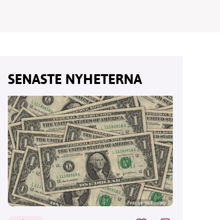
vår
SENASTE NYHETERNA
ete –
Foto:
geralt/Pixabay