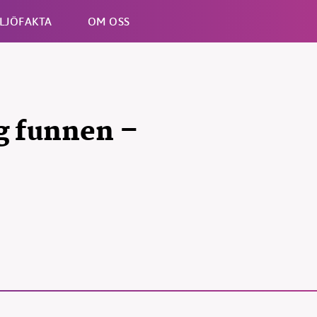
LJÖFAKTA
OM OSS
Esc
g funnen –