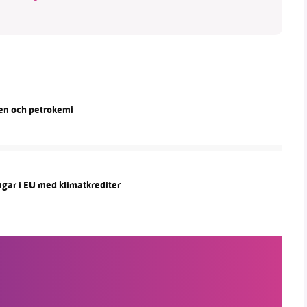
len och petrokemi
ngar i EU med klimatkrediter