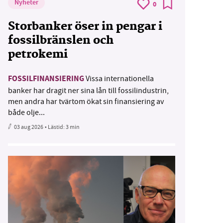
Nyheter
0
Storbanker öser in pengar i
fossilbränslen och
petrokemi
FOSSILFINANSIERING
Vissa internationella
banker har dragit ner sina lån till fossilindustrin,
men andra har tvärtom ökat sin finansiering av
både olje...
03 aug 2026
• Lästid:
3 min