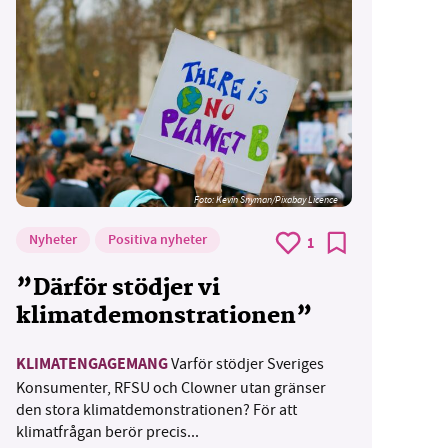
Foto:
Kevin Snyman/Pixabay Licence
Nyheter
Positiva nyheter
1
”Därför stödjer vi
klimatdemonstrationen”
KLIMATENGAGEMANG
Varför stödjer Sveriges
Konsumenter, RFSU och Clowner utan gränser
den stora klimatdemonstrationen? För att
klimatfrågan berör precis...