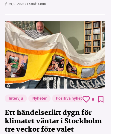
29 jul 2026
• Lästid:
4 min
Foto: Supermijöbloggen
Intervju
Nyheter
Positiva nyheter
6
Ett händelserikt dygn för
klimatet väntar i Stockholm
tre veckor före valet