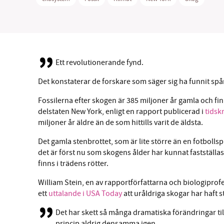
Ett revolutionerande fynd.
SM
Det konstaterar de forskare som säger sig ha funnit spå
nyhe
Fossilerna efter skogen är 385 miljoner år gamla och finns
delstaten New York, enligt en rapport publicerad i
tidsk
miljoner år äldre än de som hittills varit de äldsta.
Det gamla stenbrottet, som är lite större än en fotbolls
det är först nu som skogens ålder har kunnat fastställ
finns i trädens rötter.
William Stein, en av rapportförfattarna och biologiprof
ett
uttalande i USA Today
att uråldriga skogar har haft s
Det har skett så många dramatiska förändringar till
princip aldrig densamma igen.