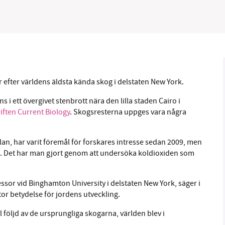
B kämpar för en hållbar framtid. Sedan starten 2010 har 
ideella redaktion drivit miljödebatten framåt genom
r efter världens äldsta kända skog i delstaten New York.
tsbevakning och granskningar. Nu vill vi utveckla vårt arb
 i ett övergivet stenbrott nära den lilla staden Cairo i
och vi hoppas att du vill hjälpa oss.
riften Current Biology
. Skogsresterna uppges vara några
Stötta vårt arbete genom att swisha en slant till
plan, har varit föremål för forskares intresse sedan 2009, men
1231368703
as. Det har man gjort genom att undersöka koldioxiden som
Läs vad vi vill göra
essor vid Binghamton University i delstaten New York, säger i
tor betydelse för jordens utveckling.
 följd av de ursprungliga skogarna, världen blev i