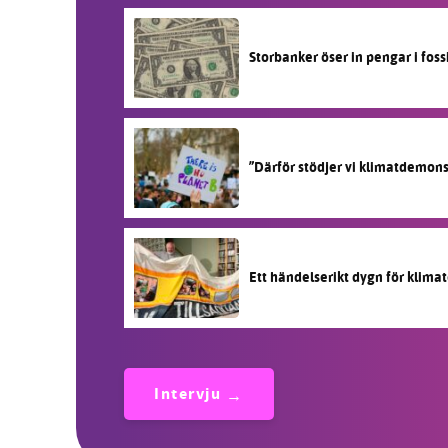
Storbanker öser in pengar i fos
”Därför stödjer vi klimatdemon
Ett händelserikt dygn för klimat
Intervju