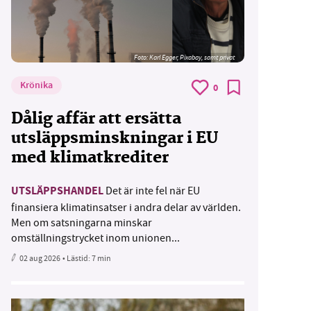
Foto:
Karl Egger, Pixabay, samt privat
Krönika
0
Dålig affär att ersätta
utsläppsminskningar i EU
med klimatkrediter
UTSLÄPPSHANDEL
Det är inte fel när EU
finansiera klimatinsatser i andra delar av världen.
Men om satsningarna minskar
omställningstrycket inom unionen...
02 aug 2026
• Lästid:
7 min