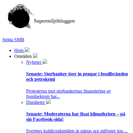
Supermiljöbloggen
Stötta SMB
Hem
Områden
Nyheter
Senaste:
Storbanker öser in pengar i fossilbränslen
och petrokemi
Protesterna mot storbankernas finansiering av
fossilsektorn har...
Dumheter
Senaste:
Moderaterna har fixat klimatkrisen – på
sin Facebook-sida!
Sveriges koldioxidutsläpp är minus sex miljoner ton,...