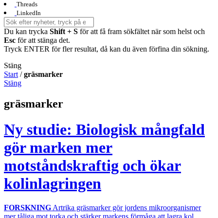
Threads
LinkedIn
Du kan trycka
Shift + S
för att få fram sökfältet när som helst och
Esc
för att stänga det.
Tryck ENTER för fler resultat, då kan du även förfina din sökning.
Stäng
Start
/
gräsmarker
Stäng
gräsmarker
Ny studie: Biologisk mångfald
gör marken mer
motståndskraftig och ökar
kolinlagringen
FORSKNING
Artrika gräsmarker gör jordens mikroorganismer
mer tåliga mot torka och stärker markens förmåga att lagra kol.