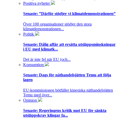
Positiva nyheter
Senaste:
”Därför stödjer vi klimatdemonstrationen”
Över 100 organisationer stödjer den stora
klimatdemonstrationen...
Politik
Senaste:
Dålig affär att ersätta utsläppsminskningar
i EU med klimatk...
Det är inte fel när EU (och...
Konsumtion
Senaste:
Dags för näthandelsjätten Temu att följa
lagen
EU-kommissionen bötfäller kinesiska näthandelsjätten
Temu med över...
Opinion
Senaste:
Regeringens kritik mot EU för sänkta
utsläppskrav klingar fa...