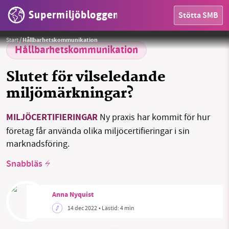
Supermiljöbloggen
Stötta SMB
Foto:
succo / Pixabay
HEM
Start
/
Hållbarhetskommunikation
Hållbarhetskommunikation
OMRÅDEN
Slutet för vilseledande
MILJÖFAKTA
miljömärkningar?
OM OSS
MILJÖCERTIFIERINGAR
Ny praxis har kommit för hur
företag får använda olika miljöcertifieringar i sin
marknadsföring.
Sök
Sparade inlägg
Tipsa oss
Snabbläs
Facebook
Instagram
BlueSky
Anna Nyquist
Threads
LinkedIn
14 dec 2022
• Lästid:
4 min