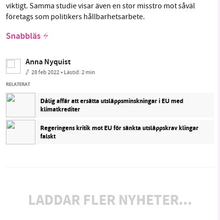
viktigt. Samma studie visar även en stor misstro mot såväl
företags som politikers hållbarhetsarbete.
Snabbläs
Anna Nyquist
28 feb 2022
• Lästid:
2 min
RELATERAT
Dålig affär att ersätta utsläppsminskningar i EU med
klimatkrediter
Regeringens kritik mot EU för sänkta utsläppskrav klingar
falskt
LADDAR FLER NYHETER...