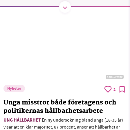
SMB kämpar för en hållbar framtid. Sedan
starten 2010 har vår ideella redaktion drivit
miljödebatten framåt genom
nyhetsbevakning och granskningar. Nu vill vi
utveckla vårt arbete – och vi hoppas att du
vill hjälpa oss.
Stötta vårt arbete genom att swisha en slant till
Foto:
Dimhou
1231368703
Nyheter
2
Unga misstror både företagens och
Läs vad vi vill göra
politikernas hållbarhetsarbete
UNG HÅLLBARHET
En ny undersökning bland unga (18-35 år)
visar att en klar majoritet, 87 procent, anser att hållbarhet är