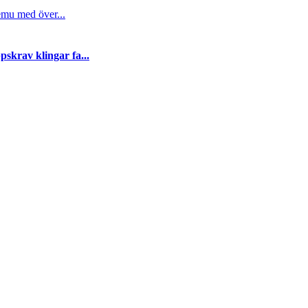
emu med över...
skrav klingar fa...