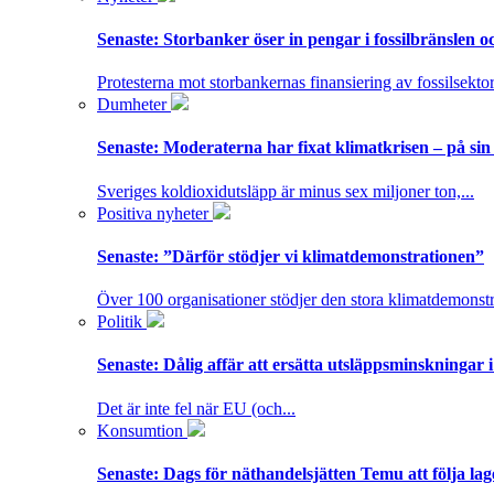
Senaste:
Storbanker öser in pengar i fossilbränslen 
Protesterna mot storbankernas finansiering av fossilsektor
Dumheter
Senaste:
Moderaterna har fixat klimatkrisen – på sin
Sveriges koldioxidutsläpp är minus sex miljoner ton,...
Positiva nyheter
Senaste:
”Därför stödjer vi klimatdemonstrationen”
Över 100 organisationer stödjer den stora klimatdemonstr
Politik
Senaste:
Dålig affär att ersätta utsläppsminskningar 
Det är inte fel när EU (och...
Konsumtion
Senaste:
Dags för näthandelsjätten Temu att följa la