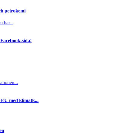
och petrokemi
n har...
 Facebook-sida!
ationen...
i EU med klimatk...
gen