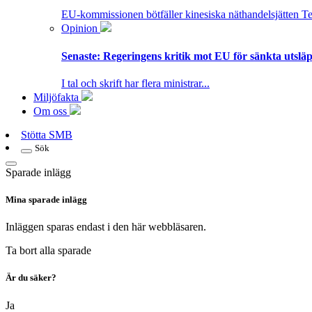
EU-kommissionen bötfäller kinesiska näthandelsjätten T
Opinion
Senaste:
Regeringens kritik mot EU för sänkta utsläpp
I tal och skrift har flera ministrar...
Miljöfakta
Om oss
Stötta SMB
Sök
Sparade inlägg
Mina sparade inlägg
Inläggen sparas endast i den här webbläsaren.
Ta bort alla sparade
Är du säker?
Ja