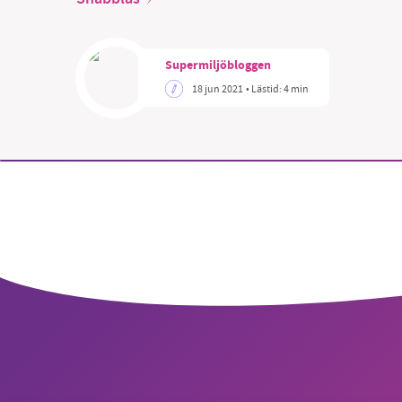
Supermiljöbloggen
18 jun 2021
• Lästid:
4 min
SM
nyhe