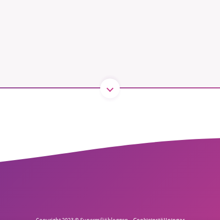
B kämpar för en hållbar framtid. Sedan starten 2010 har 
ideella redaktion drivit miljödebatten framåt genom
tsbevakning och granskningar. Nu vill vi utveckla vårt arb
och vi hoppas att du vill hjälpa oss.
Stötta vårt arbete genom att swisha en slant till
1231368703
Läs vad vi vill göra
Copyright 2023 © Supermiljöbloggen
Cookieinställningar