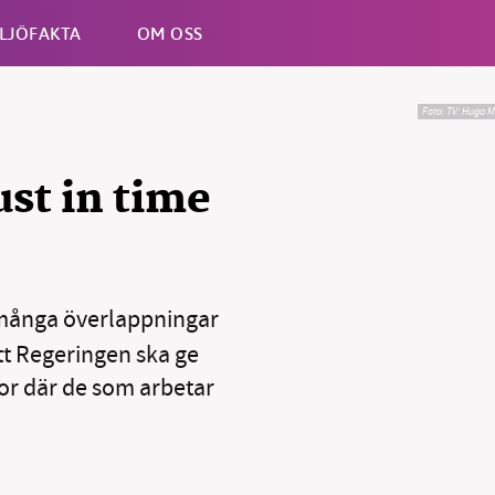
LJÖFAKTA
OM OSS
Foto: TV: Hugo M
Esc
ust in time
många överlappningar
tt Regeringen ska ge
or där de som arbetar