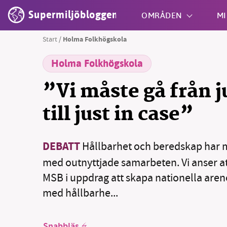
Supermiljöbloggen
OMRÅDEN
MI
Start
/
Holma Folkhögskola
Holma Folkhögskola
Shift + S
”Vi måste gå från j
till just in case”
DEBATT
Hållbarhet och beredskap har 
med outnyttjade samarbeten. Vi anser a
MSB i uppdrag att skapa nationella aren
med hållbarhe...
Snabbläs