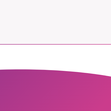
vår
ete –