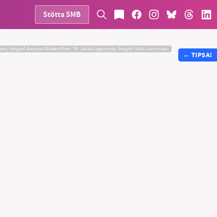
Stötta SMB
alm, fotograf: Beatrice Mullaert Malm. TH: Jakob Lagercrantz, fotograf: Malin Jochumsen.
←
TIPSA!