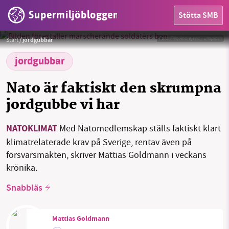
Supermiljöbloggen
Stötta SMB
HEM
Foto:
Filip Andrejevic / Unsplash
Start
/
jordgubbar
OMRÅDEN
jordgubbar
MILJÖFAKTA
Nato är faktiskt den skrumpna
jordgubbe vi har
OM OSS
NATOKLIMAT
Med Natomedlemskap ställs faktiskt klart
klimatrelaterade krav på Sverige, rentav även på
Sök
Sparade inlägg
Tipsa oss
försvarsmakten, skriver Mattias Goldmann i veckans
krönika.
Facebook
Instagram
BlueSky
Snabbläs
Threads
LinkedIn
Mattias Goldmann