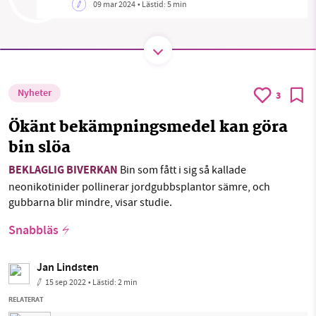
09 mar 2024
• Lästid:
5 min
SMB kämpar för en hållbar framtid. Sedan
starten 2010 har vår ideella redaktion drivit
miljödebatten framåt genom
Nyheter
3
nyhetsbevakning och granskningar. Nu vill vi
Ökänt bekämpningsmedel kan göra
utveckla vårt arbete – och vi hoppas att du
bin slöa
vill hjälpa oss.
BEKLAGLIG BIVERKAN
Bin som fått i sig så kallade
Stötta vårt arbete genom att swisha en slant till
neonikotinider pollinerar jordgubbsplantor sämre, och
gubbarna blir mindre, visar studie.
1231368703
Snabbläs
Läs vad vi vill göra
Jan Lindsten
15 sep 2022
• Lästid:
2 min
RELATERAT