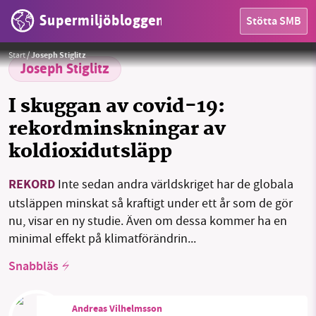
Supermiljöbloggen
Stötta SMB
Foto:
Pixabay
HEM
Start
/
Joseph Stiglitz
Joseph Stiglitz
OMRÅDEN
I skuggan av covid-19:
MILJÖFAKTA
rekordminskningar av
koldioxidutsläpp
OM OSS
REKORD
Inte sedan andra världskriget har de globala
utsläppen minskat så kraftigt under ett år som de gör
Sök
Sparade inlägg
Tipsa oss
nu, visar en ny studie. Även om dessa kommer ha en
minimal effekt på klimatförändrin...
Facebook
Instagram
BlueSky
Snabbläs
Threads
LinkedIn
Andreas Vilhelmsson