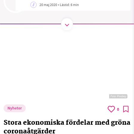
20 maj 2020
• Lästid:
6 min
SMB kämpar för en hållbar framtid. Sedan
starten 2010 har vår ideella redaktion drivit
miljödebatten framåt genom
nyhetsbevakning och granskningar. Nu vill vi
utveckla vårt arbete – och vi hoppas att du
vill hjälpa oss.
Stötta vårt arbete genom att swisha en slant till
1231368703
Foto:
Pixabay
Läs vad vi vill göra
Nyheter
0
Stora ekonomiska fördelar med gröna
coronaåtgärder