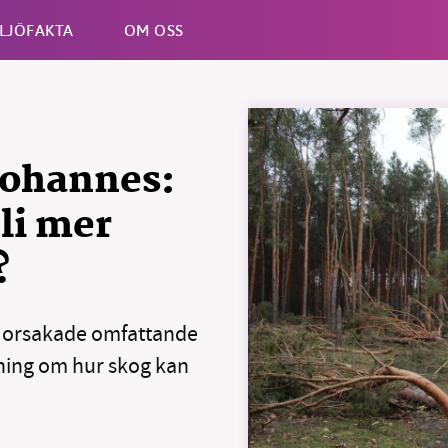
LJÖFAKTA
OM OSS
Esc
 Johannes:
li mer
?
orsakade omfattande
ning om hur skog kan