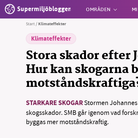
Supermiljöbloggen
OMRÅDEN
MI
Start
/
Klimateffekter
Klimateffekter
Shift + S
Stora skador efter
Hur kan skogarna b
motståndskraftiga
STARKARE SKOGAR
Stormen Johannes 
skogsskador. SMB går igenom vad forsk
byggas mer motståndskraftig.