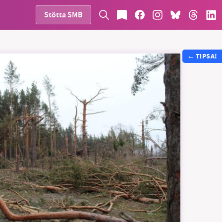
Stötta SMB
←
TIPSA!