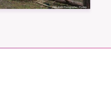
Foto:
Andrii Photographer / Pixabay
vår
ete –