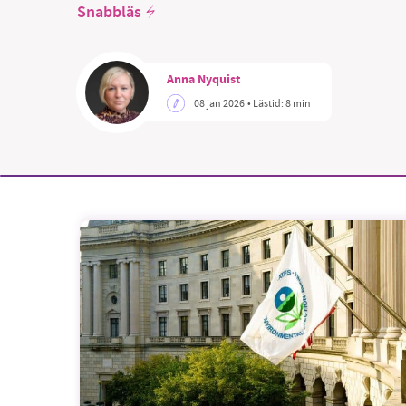
Snabbläs
Anna Nyquist
08 jan 2026
• Lästid:
8 min
SM
nyhe