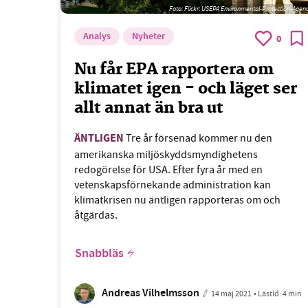
Foto:
Flickr: USEPA Environmental-Protection-Agen
Analys
Nyheter
0
Nu får EPA rapportera om
klimatet igen - och läget ser
allt annat än bra ut
ÄNTLIGEN
Tre år försenad kommer nu den
amerikanska miljöskyddsmyndighetens
redogörelse för USA. Efter fyra år med en
vetenskapsförnekande administration kan
klimatkrisen nu äntligen rapporteras om och
åtgärdas.
Snabbläs
Andreas Vilhelmsson
14 maj 2021
• Lästid:
4 min