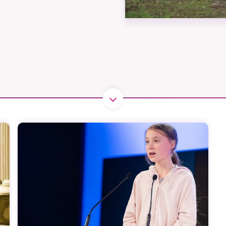
B kämpar för en hållbar framtid. Sedan starten 2010 har 
ideella redaktion drivit miljödebatten framåt genom
tsbevakning och granskningar. Nu vill vi utveckla vårt arb
och vi hoppas att du vill hjälpa oss.
Stötta vårt arbete genom att swisha en slant till
1231368703
Läs vad vi vill göra