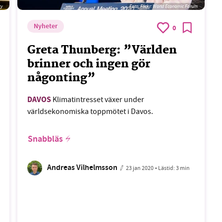
cy
Foto:
Flickr: World Economic Forum
Nyheter
0
Greta Thunberg: ”Världen
brinner och ingen gör
någonting”
DAVOS
Klimatintresset växer under
världsekonomiska toppmötet i Davos.
Snabbläs
Andreas Vilhelmsson
23 jan 2020
• Lästid:
3 min