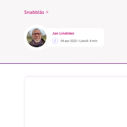
Snabbläs
Jan Lindsten
SM
09 apr 2025
• Lästid:
4 min
nyhe