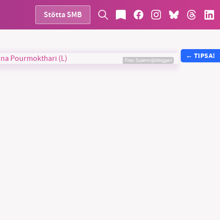
Stötta SMB
←
TIPSA!
Foto: Supermiljöbloggen