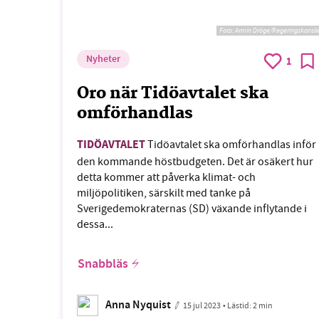
Foto:
Armin Dröge/Regeringskansli
Nyheter
1
Oro när Tidöavtalet ska
omförhandlas
TIDÖAVTALET
Tidöavtalet ska omförhandlas inför
den kommande höstbudgeten. Det är osäkert hur
detta kommer att påverka klimat- och
miljöpolitiken, särskilt med tanke på
Sverigedemokraternas (SD) växande inflytande i
dessa...
Snabbläs
Anna Nyquist
15 jul 2023
• Lästid:
2 min