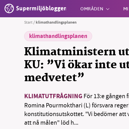
Supermiljöbloggen
OMRÅDEN
MI
Start
/
klimathandlingsplanen
klimathandlingsplanen
Shift + S
Klimatministern ut
KU: ”Vi ökar inte 
medvetet”
KLIMATUTFRÅGNING
För 13:e gången f
Romina Pourmokthari (L) försvara regeri
konstitutionsutskottet. "Vi bedömer att v
att nå målen" löd h...