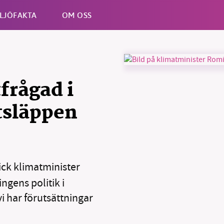
LJÖFAKTA
OM OSS
Esc
frågad i
utsläppen
ick klimatminister
ngens politik i
i har förutsättningar