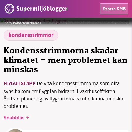
Supermiljöbloggen
Stötta SMB
HEM
Även flygets utsläpp av vattenånga på hög höjd bidrar till växthuseffekten.
Foto:
imagii/Pixabay
Start
/
kondensstrimmor
OMRÅDEN
kondensstrimmor
MILJÖFAKTA
Kondensstrimmorna skadar
OM OSS
klimatet – men problemet kan
minskas
Sök
Sparade inlägg
Tipsa oss
FLYGUTSLÄPP
De vita kondensstrimmorna som ofta
syns bakom ett flygplan bidrar till växthuseffekten.
Facebook
Instagram
BlueSky
Ändrad planering av flygrutterna skulle kunna minska
problemet.
Threads
LinkedIn
Snabbläs