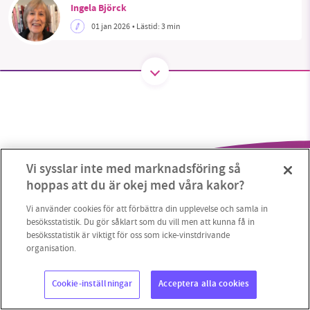
Ingela Björck
01 jan 2026
• Lästid:
3 min
SMB kämpar för en hållbar framtid. Sedan
starten 2010 har vår ideella redaktion drivit
miljödebatten framåt genom
nyhetsbevakning och granskningar. Nu vill vi
utveckla vårt arbete – och vi hoppas att du
vill hjälpa oss.
Vi sysslar inte med marknadsföring så
Stötta vårt arbete genom att swisha en slant till
hoppas att du är okej med våra kakor?
1231368703
Vi använder cookies för att förbättra din upplevelse och samla in
besöksstatistik. Du gör såklart som du vill men att kunna få in
besöksstatistik är viktigt för oss som icke-vinstdrivande
Läs vad vi vill göra
organisation.
Copyright 2023 © Supermiljöbloggen
Cookieinställningar
Cookie-inställningar
Acceptera alla cookies