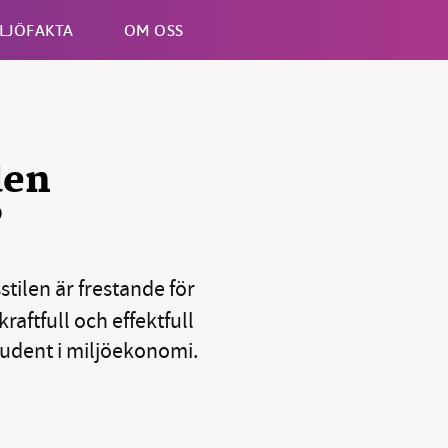
LJÖFAKTA
OM OSS
Esc
den
”
stilen är frestande för
aftfull och effektfull
tudent i miljöekonomi.