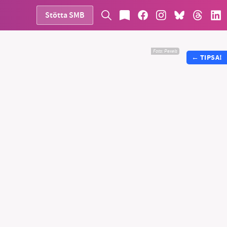
Stötta SMB
Foto:
Pexels
←
TIPSA!