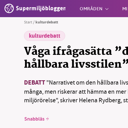
Supermiljöbloggen
OMRÅDEN
MI
Start
/
kulturdebatt
kulturdebatt
Shift + S
Våga ifrågasätta ”
hållbara livsstilen
DEBATT
"Narrativet om den hållbara livs
många, men riskerar att hämma en mer kr
miljörörelse", skriver Helena Rydberg, s
Snabbläs