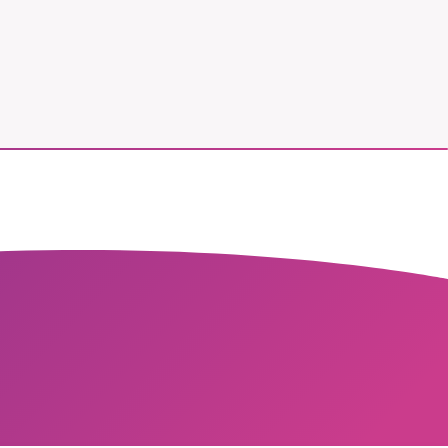
vår
ete –