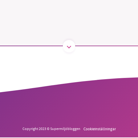
B kämpar för en hållbar framtid. Sedan starten 2010 har 
ideella redaktion drivit miljödebatten framåt genom
tsbevakning och granskningar. Nu vill vi utveckla vårt arb
och vi hoppas att du vill hjälpa oss.
Stötta vårt arbete genom att swisha en slant till
1231368703
Läs vad vi vill göra
Copyright 2023 © Supermiljöbloggen
Cookieinställningar