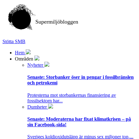
Supermiljöbloggen
Stötta SMB
Hem
Områden
Nyheter
Senaste:
Storbanker öser in pengar i fossilbränslen
och petrokemi
Protesterna mot storbankernas finansiering av
fossilsektorn har...
Dumheter
Senaste:
Moderaterna har fixat klimatkrisen – på
sin Facebook-sida!
Sveriges koldioxidutsläpp är minus sex miljoner ton,...