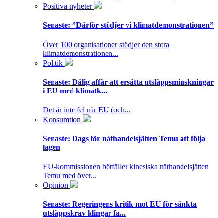
Positiva nyheter
Senaste:
”Därför stödjer vi klimatdemonstrationen”
Över 100 organisationer stödjer den stora
klimatdemonstrationen...
Politik
Senaste:
Dålig affär att ersätta utsläppsminskningar
i EU med klimatk...
Det är inte fel när EU (och...
Konsumtion
Senaste:
Dags för näthandelsjätten Temu att följa
lagen
EU-kommissionen bötfäller kinesiska näthandelsjätten
Temu med över...
Opinion
Senaste:
Regeringens kritik mot EU för sänkta
utsläppskrav klingar fa...