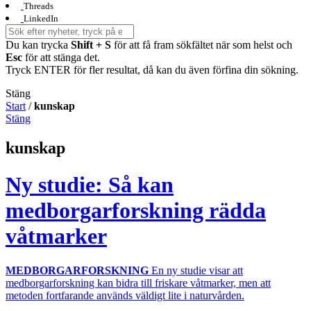
Threads
LinkedIn
Du kan trycka
Shift + S
för att få fram sökfältet när som helst och
Esc
för att stänga det.
Tryck ENTER för fler resultat, då kan du även förfina din sökning.
Stäng
Start
/
kunskap
Stäng
kunskap
Ny studie: Så kan
medborgarforskning rädda
våtmarker
MEDBORGARFORSKNING
En ny studie visar att
medborgarforskning kan bidra till friskare våtmarker, men att
metoden fortfarande används väldigt lite i naturvården.