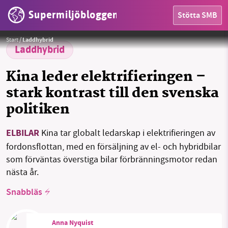
Supermiljöbloggen
Stötta SMB
Foto:
andreas160578 / Pixabay
HEM
Start
/
Laddhybrid
Laddhybrid
OMRÅDEN
Kina leder elektrifieringen –
MILJÖFAKTA
stark kontrast till den svenska
politiken
OM OSS
ELBILAR
Kina tar globalt ledarskap i elektrifieringen av
fordonsflottan, med en försäljning av el- och hybridbilar
Sök
Sparade inlägg
Tipsa oss
som förväntas överstiga bilar förbränningsmotor redan
nästa år.
Facebook
Instagram
BlueSky
Snabbläs
Threads
LinkedIn
Anna Nyquist