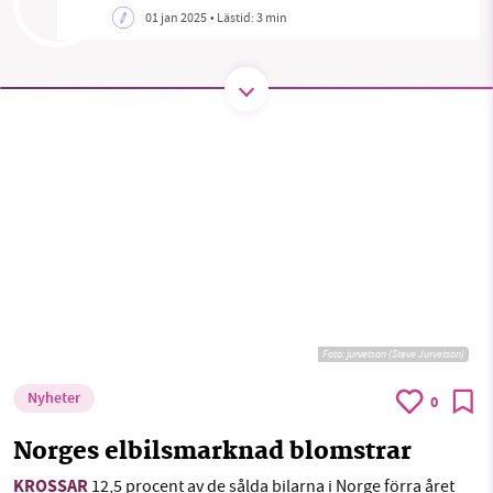
01 jan 2025
• Lästid:
3 min
SMB kämpar för en hållbar framtid. Sedan
starten 2010 har vår ideella redaktion drivit
miljödebatten framåt genom
nyhetsbevakning och granskningar. Nu vill vi
utveckla vårt arbete – och vi hoppas att du
vill hjälpa oss.
Stötta vårt arbete genom att swisha en slant till
1231368703
Foto:
jurvetson (Steve Jurvetson)
Läs vad vi vill göra
Nyheter
0
Norges elbilsmarknad blomstrar
KROSSAR
12,5 procent av de sålda bilarna i Norge förra året