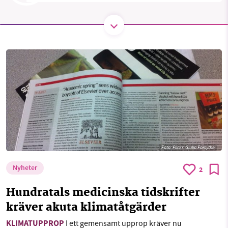
SMB kämpar för en hållbar framtid. Sedan
starten 2010 har vår ideella redaktion drivit
miljödebatten framåt genom
nyhetsbevakning och granskningar. Nu vill vi
utveckla vårt arbete – och vi hoppas att du
vill hjälpa oss.
Stötta vårt arbete genom att swisha en slant till
Foto:
Flickr: Giulia Forsythe
1231368703
Nyheter
2
Läs vad vi vill göra
Hundratals medicinska tidskrifter
kräver akuta klimatåtgärder
KLIMATUPPROP
I ett gemensamt upprop kräver nu