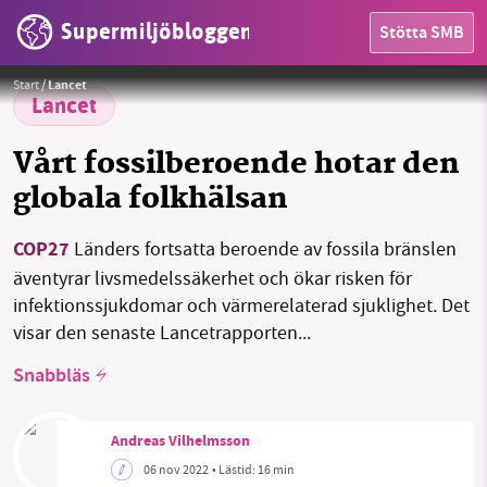
Supermiljöbloggen
Stötta SMB
Foto:
Bild av Pete från Pixabay
HEM
Start
/
Lancet
Lancet
OMRÅDEN
Vårt fossilberoende hotar den
MILJÖFAKTA
globala folkhälsan
OM OSS
COP27
Länders fortsatta beroende av fossila bränslen
äventyrar livsmedelssäkerhet och ökar risken för
infektionssjukdomar och värmerelaterad sjuklighet. Det
Sök
Sparade inlägg
Tipsa oss
visar den senaste Lancetrapporten...
Snabbläs
Facebook
Instagram
BlueSky
Threads
LinkedIn
Andreas Vilhelmsson
06 nov 2022
• Lästid:
16 min