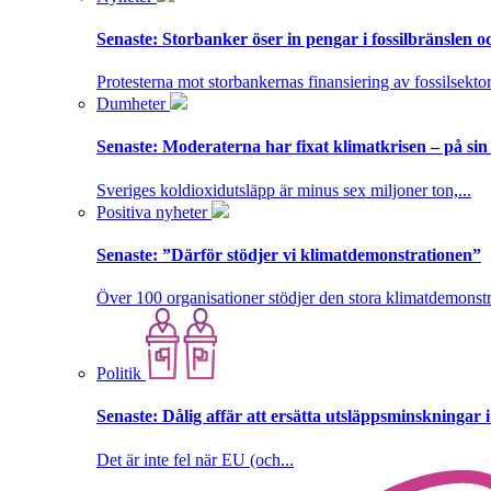
Senaste:
Storbanker öser in pengar i fossilbränslen 
Protesterna mot storbankernas finansiering av fossilsektor
Dumheter
Senaste:
Moderaterna har fixat klimatkrisen – på sin
Sveriges koldioxidutsläpp är minus sex miljoner ton,...
Positiva nyheter
Senaste:
”Därför stödjer vi klimatdemonstrationen”
Över 100 organisationer stödjer den stora klimatdemonstr
Politik
Senaste:
Dålig affär att ersätta utsläppsminskningar 
Det är inte fel när EU (och...