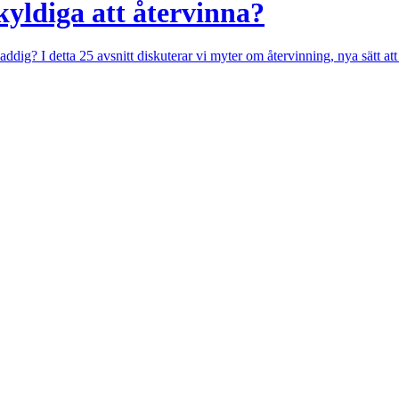
yldiga att återvinna?
addig? I detta 25 avsnitt diskuterar vi myter om återvinning, nya sätt at