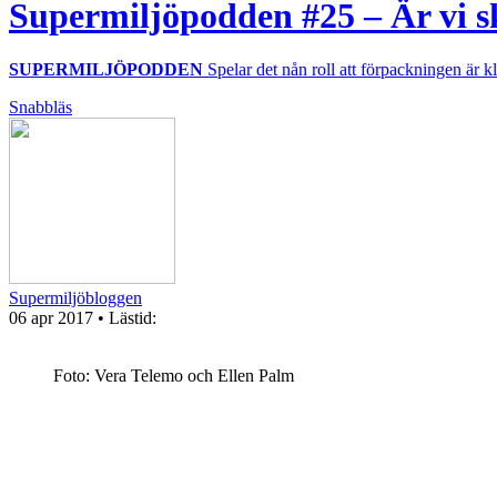
Supermiljöpodden #25 – Är vi sk
SUPERMILJÖPODDEN
Spelar det nån roll att förpackningen är kl
Snabbläs
Supermiljöbloggen
06 apr 2017
• Lästid:
Foto: Vera Telemo och Ellen Palm