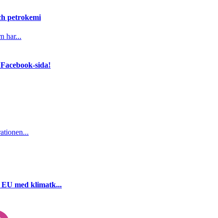
och petrokemi
n har...
 Facebook-sida!
ationen...
i EU med klimatk...