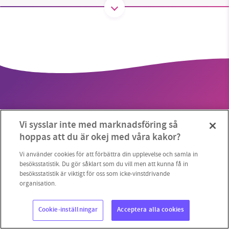
SMB kämpar för en hållbar framtid. Sedan
starten 2010 har vår ideella redaktion drivit
miljödebatten framåt genom
nyhetsbevakning och granskningar. Nu vill vi
utveckla vårt arbete – och vi hoppas att du
vill hjälpa oss.
Vi sysslar inte med marknadsföring så
Stötta vårt arbete genom att swisha en slant till
hoppas att du är okej med våra kakor?
Copyright 2023 © Supermiljöbloggen
Cookieinställningar
1231368703
Vi använder cookies för att förbättra din upplevelse och samla in
besöksstatistik. Du gör såklart som du vill men att kunna få in
besöksstatistik är viktigt för oss som icke-vinstdrivande
Läs vad vi vill göra
organisation.
Cookie-inställningar
Acceptera alla cookies