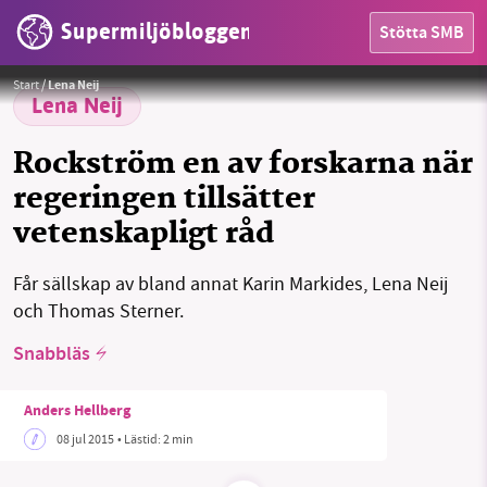
Supermiljöbloggen
Stötta SMB
HEM
Foto:
M. Axelsson/Azote
Start
/
Lena Neij
OMRÅDEN
Lena Neij
MILJÖFAKTA
Rockström en av forskarna när
regeringen tillsätter
OM OSS
vetenskapligt råd
Får sällskap av bland annat Karin Markides, Lena Neij
Sök
Sparade inlägg
Tipsa oss
och Thomas Sterner.
Snabbläs
Facebook
Instagram
BlueSky
Anders Hellberg
Threads
LinkedIn
08 jul 2015
• Lästid:
2 min