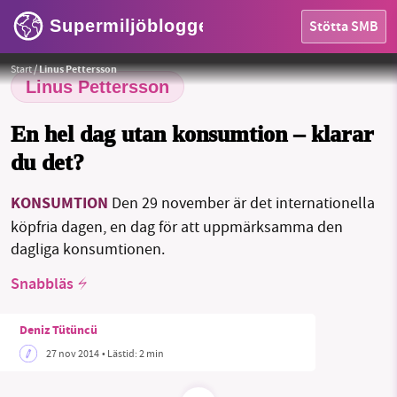
Supermiljöbloggen
Stötta SMB
HEM
Foto:
www.tOrange.us "shop for fashion"
Start
/
Linus Pettersson
OMRÅDEN
Linus Pettersson
MILJÖFAKTA
En hel dag utan konsumtion – klarar
du det?
OM OSS
KONSUMTION
Den 29 november är det internationella
köpfria dagen, en dag för att uppmärksamma den
Sök
Sparade inlägg
Tipsa oss
dagliga konsumtionen.
Snabbläs
Facebook
Instagram
BlueSky
Deniz Tütüncü
Threads
LinkedIn
27 nov 2014
• Lästid:
2 min