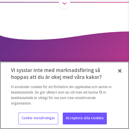
SMB kämpar för en hållbar framtid. Sedan
starten 2010 har vår ideella redaktion drivit
miljödebatten framåt genom
nyhetsbevakning och granskningar. Nu vill vi
utveckla vårt arbete – och vi hoppas att du
vill hjälpa oss.
Vi sysslar inte med marknadsföring så
Stötta vårt arbete genom att swisha en slant till
hoppas att du är okej med våra kakor?
Copyright 2023 © Supermiljöbloggen
Cookieinställningar
1231368703
Vi använder cookies för att förbättra din upplevelse och samla in
besöksstatistik. Du gör såklart som du vill men att kunna få in
besöksstatistik är viktigt för oss som icke-vinstdrivande
Läs vad vi vill göra
organisation.
Cookie-inställningar
Acceptera alla cookies