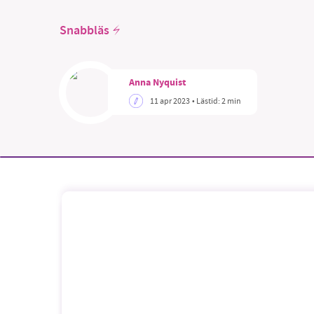
Snabbläs
Anna Nyquist
SM
11 apr 2023
• Lästid:
2 min
nyhe