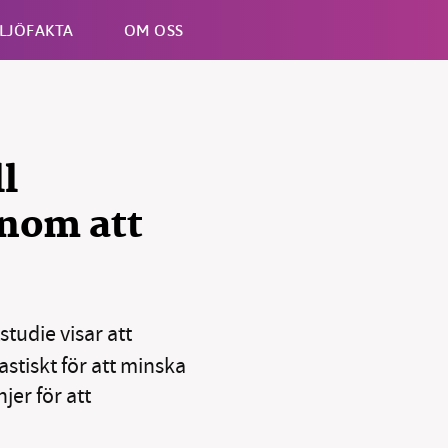
LJÖFAKTA
OM OSS
Esc
l
enom att
studie visar att
stiskt för att minska
er för att