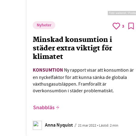
Foto:
webandi / Pixab
Nyheter
3
Minskad konsumtion i
städer extra viktigt för
klimatet
KONSUMTION
Ny rapport visar att konsumtion är
en nyckelfaktor för att kunna sänka de globala
växthusgasutsläppen. Framförallt är
överkonsumtion i städer problematiskt.
Snabbläs
Anna Nyquist
21 mar 2022
• Lästid:
2 min