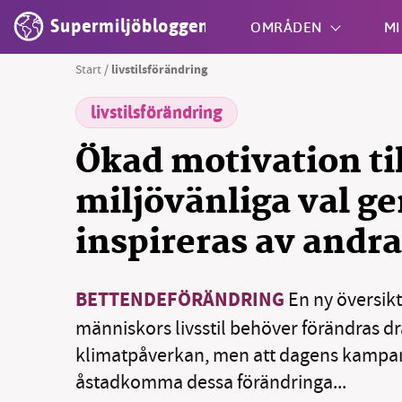
Supermiljöbloggen
OMRÅDEN
MI
Start
/
livstilsförändring
livstilsförändring
Shift + S
Ökad motivation til
miljövänliga val g
inspireras av andra
BETTENDEFÖRÄNDRING
En ny översikt
människors livsstil behöver förändras dra
klimatpåverkan, men att dagens kampanj
åstadkomma dessa förändringa...