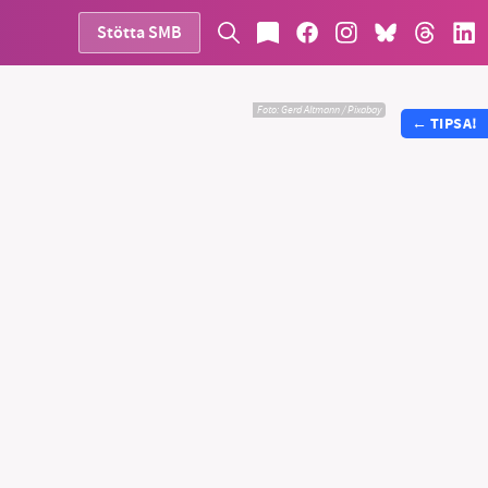
Stötta SMB
Foto:
Gerd Altmann / Pixabay
←
TIPSA!