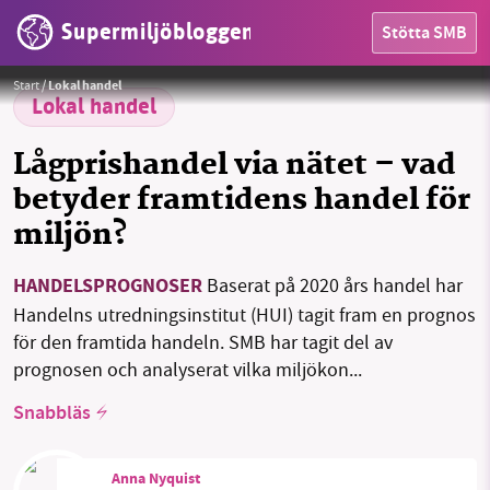
Supermiljöbloggen
Stötta SMB
HEM
Foto:
Jens P. Raak från Pixabay
Start
/
Lokal handel
OMRÅDEN
Lokal handel
MILJÖFAKTA
Lågprishandel via nätet – vad
betyder framtidens handel för
OM OSS
miljön?
HANDELSPROGNOSER
Baserat på 2020 års handel har
Sök
Sparade inlägg
Tipsa oss
Handelns utredningsinstitut (HUI) tagit fram en prognos
för den framtida handeln. SMB har tagit del av
Facebook
Instagram
BlueSky
prognosen och analyserat vilka miljökon...
Snabbläs
Threads
LinkedIn
Anna Nyquist