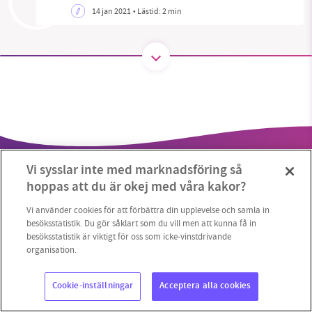
14 jan 2021
• Lästid:
2 min
SMB kämpar för en hållbar framtid. Sedan
starten 2010 har vår ideella redaktion drivit
miljödebatten framåt genom
nyhetsbevakning och granskningar. Nu vill vi
utveckla vårt arbete – och vi hoppas att du
vill hjälpa oss.
Vi sysslar inte med marknadsföring så
Stötta vårt arbete genom att swisha en slant till
hoppas att du är okej med våra kakor?
1231368703
Vi använder cookies för att förbättra din upplevelse och samla in
besöksstatistik. Du gör såklart som du vill men att kunna få in
besöksstatistik är viktigt för oss som icke-vinstdrivande
Läs vad vi vill göra
Copyright 2023 © Supermiljöbloggen
Cookieinställningar
organisation.
Cookie-inställningar
Acceptera alla cookies