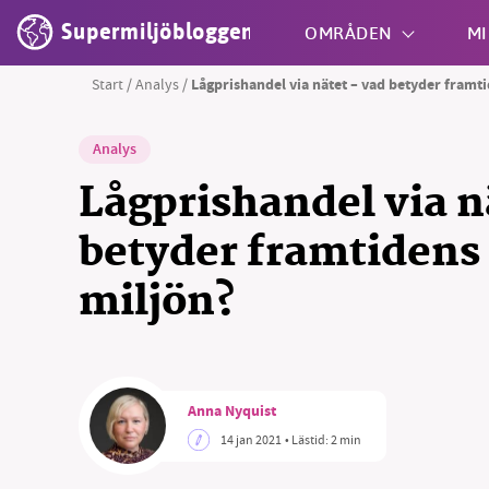
Supermiljöbloggen
OMRÅDEN
MI
Start
/
Analys
/
Lågprishandel via nätet – vad betyder framt
Shift + S
Analys
Lågprishandel via n
betyder framtidens 
miljön?
Anna Nyquist
14 jan 2021
• Lästid:
2 min