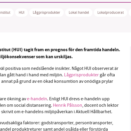
nstitut
HUI
Lågprisprodukter
Lokal handel
Lokalproducerat
B kämpar för en hållbar framtid. Sedan starten 2010 har 
ideella redaktion drivit miljödebatten framåt genom
titut (HUI) tagit fram en prognos för den framtida handeln.
tsbevakning och granskningar. Nu vill vi utveckla vårt arb
miljökonsekvenser som kan urskiljas.
och vi hoppas att du vill hjälpa oss.
äl positiva som nedslående insikter. Något HUI observerat är
Stötta vårt arbete genom att swisha en slant till
lan gått hand i hand med miljön.
Lågprisprodukter
går ofta
 annat på grund av en ökad konsumtion av onödiga prylar
1231368703
gare ökning av
e-handeln
. Enligt HUI drevs e-handeln upp
Läs vad vi vill göra
en om social distansering.
Henrik Pålsson
, docent och lektor
e skrivit om e-handelns miljöpåverkan i Aktuell Hållbarhet.
vudsakliga faktorer: godstransporter, persontransporter,
andel produktreturer samt andel osålda eller förstörda