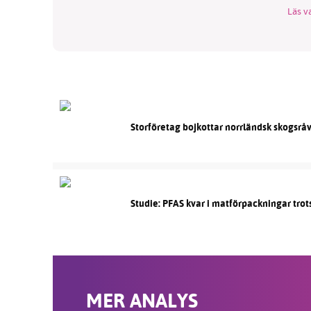
Läs va
Storföretag bojkottar norrländsk skogsrå
Studie: PFAS kvar i matförpackningar trots 
MER ANALYS