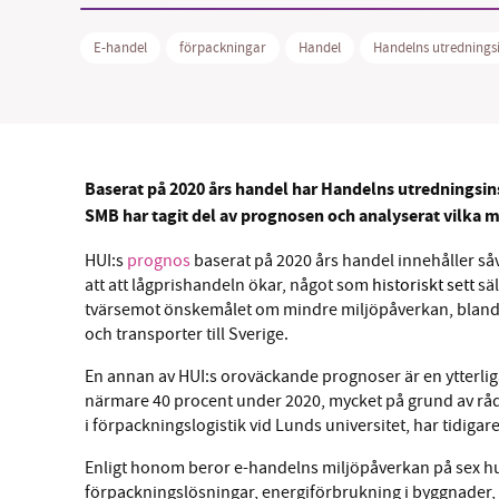
E-handel
förpackningar
Handel
Handelns utredningsi
SM
Baserat på 2020 års handel har Handelns utredningsins
nyhe
SMB har tagit del av prognosen och analyserat vilka 
HUI:s
prognos
baserat på 2020 års handel innehåller såv
att att lågprishandeln ökar, något som
historiskt sett
säl
tvärsemot önskemålet om mindre miljöpåverkan, bland
och transporter till Sverige.
En annan av HUI:s oroväckande prognoser är en ytterli
närmare 40 procent under 2020, mycket på grund av råd
i förpackningslogistik vid Lunds universitet, har tidigar
Enligt honom beror e-handelns miljöpåverkan på sex hu
förpackningslösningar, energiförbrukning i byggnader, 