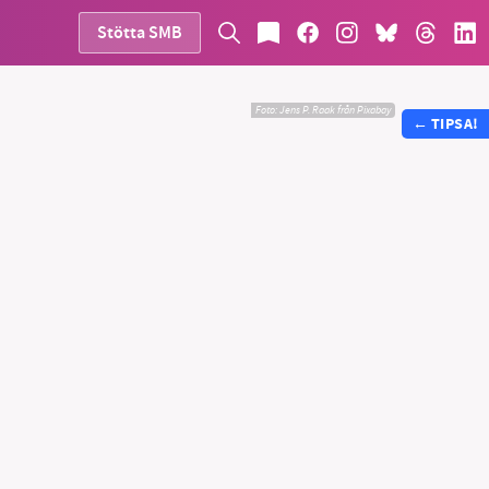
Stötta SMB
Foto:
Jens P. Raak från Pixabay
←
TIPSA!