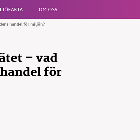
LJÖFAKTA
OM OSS
idens handel för miljön?
Esc
ätet – vad
handel för