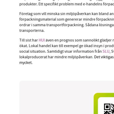
produkter. Ett specifikt problem med e-handelns förpac
Företag som vill minska sin miljöpåverkan kan bland a
förpackningsmaterial som genererar mindre förpacknin
ordrar i samma transportförpackning. Sådana lösningar k
transporterna.
Till sist har
HUI
även en prognos som sannolikt glädjer m
ökat. Lokal handel kan till exempel ge ökad insyn i pro
social situation. Samtidigt visar information från
SLU
, 
lokalproducerat har mindre miljöpåverkan
.
Det viktiga
mycket
.