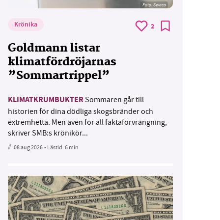
Foto: Sweco
Krönika
2
Goldmann listar
klimatfördröjarnas
”Sommartrippel”
KLIMATKRUMBUKTER
Sommaren går till
historien för dina dödliga skogsbränder och
extremhetta. Men även för all faktaförvrängning,
skriver SMB:s krönikör...
08 aug 2026
• Lästid:
6 min