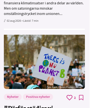
finansiera klimatinsatser i andra delar av världen.
Men om satsningarna minskar
omställningstrycket inom unionen...
02 aug 2026
• Lästid:
7 min
Foto:
Kevin Snyman/Pixabay Licence
Nyheter
Positiva nyheter
2