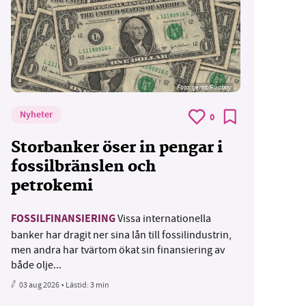
Foto:
geralt/Pixabay
Nyheter
0
Storbanker öser in pengar i
fossilbränslen och
petrokemi
FOSSILFINANSIERING
Vissa internationella
banker har dragit ner sina lån till fossilindustrin,
men andra har tvärtom ökat sin finansiering av
både olje...
03 aug 2026
• Lästid:
3 min