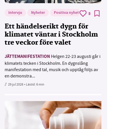
Foto: Supermijöbloggen
Intervju
Nyheter
Positiva nyheter
8
Ett händelserikt dygn för
klimatet väntar i Stockholm
tre veckor före valet
JÄTTEMANIFESTATION
Helgen 22-23 augusti går i
klimatets tecken i Stockholm. En dygnslång
manifestation med tal, musik och upptåg följs av
en demonstra...
29 jul 2026
• Lästid:
6 min