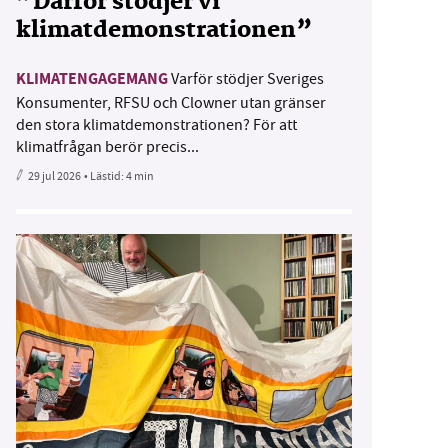
”Därför stödjer vi
klimatdemonstrationen”
KLIMATENGAGEMANG
Varför stödjer Sveriges
Konsumenter, RFSU och Clowner utan gränser
den stora klimatdemonstrationen? För att
klimatfrågan berör precis...
29 jul 2026
• Lästid:
4 min