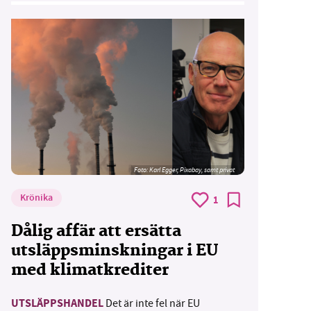
Foto:
Karl Egger, Pixabay, samt privat
Krönika
1
Dålig affär att ersätta
utsläppsminskningar i EU
med klimatkrediter
UTSLÄPPSHANDEL
Det är inte fel när EU