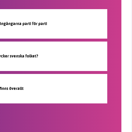
ngångarna parti för parti
ycker svenska folket?
inns överallt