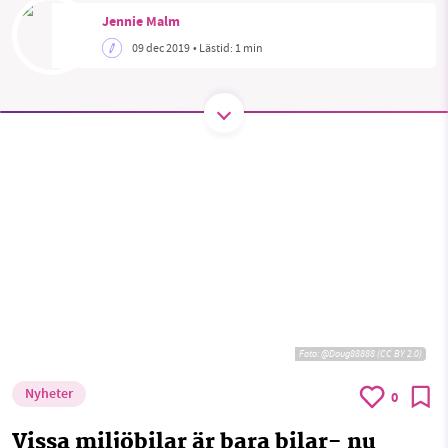
Jennie Malm
09 dec 2019
• Lästid:
1 min
SMB kämpar för en hållbar framtid. Sedan
starten 2010 har vår ideella redaktion drivit
miljödebatten framåt genom
nyhetsbevakning och granskningar. Nu vill vi
utveckla vårt arbete – och vi hoppas att du
vill hjälpa oss.
Stötta vårt arbete genom att swisha en slant till
1231368703
Läs vad vi vill göra
Foto:
@Doug88888 (CC BY 2.0)
Nyheter
0
Vissa miljöbilar är bara bilar- nu