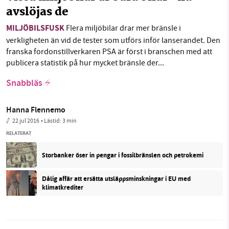
avslöjas de
MILJÖBILSFUSK
Flera miljöbilar drar mer bränsle i
verkligheten än vid de tester som utförs inför lanserandet. Den
franska fordonstillverkaren PSA är först i branschen med att
publicera statistik på hur mycket bränsle der...
Snabbläs
Hanna Flennemo
22 jul 2016
• Lästid:
3 min
RELATERAT
Storbanker öser in pengar i fossilbränslen och petrokemi
Dålig affär att ersätta utsläppsminskningar i EU med
klimatkrediter