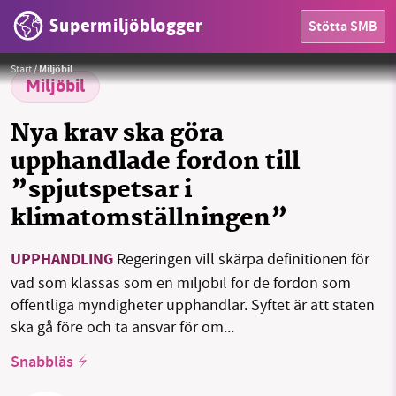
Supermiljöbloggen
Stötta SMB
Foto:
KML
HEM
Start
/
Miljöbil
Miljöbil
OMRÅDEN
Nya krav ska göra
MILJÖFAKTA
upphandlade fordon till
”spjutspetsar i
OM OSS
klimatomställningen”
UPPHANDLING
Regeringen vill skärpa definitionen för
Sök
Sparade inlägg
Tipsa oss
vad som klassas som en miljöbil för de fordon som
offentliga myndigheter upphandlar. Syftet är att staten
Facebook
Instagram
BlueSky
ska gå före och ta ansvar för om...
Threads
LinkedIn
Snabbläs