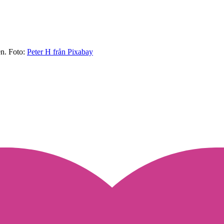
en.
Foto:
Peter H från Pixabay