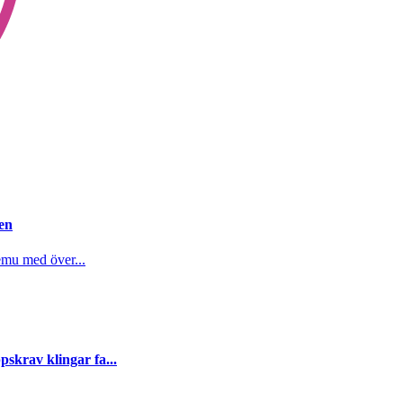
gen
emu med över...
skrav klingar fa...