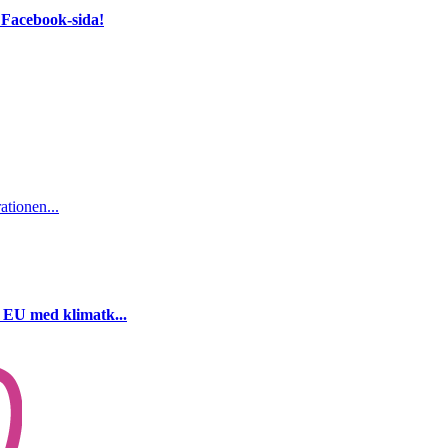
 Facebook-sida!
ationen...
i EU med klimatk...