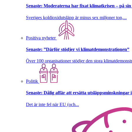
Senaste:
Moderaterna har fixat klimatkrisen – på sin
Sveriges koldioxidutsläpp är minus sex miljoner ton,...
Positiva nyheter
Senaste:
”Därför stödjer vi klimatdemonstrationen”
Över 100 organisationer stödjer den stora klimatdemonstr
Politik
Senaste:
Dålig affär att ersätta utsläppsminskningar 
Det är inte fel när EU (och...