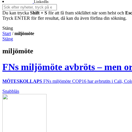
LinkedIn
Du kan trycka
Shift + S
för att få fram sökfältet när som helst och
Es
Tryck ENTER för fler resultat, då kan du även förfina din sökning.
Stäng
Start
/
miljömöte
Stäng
miljömöte
FNs miljömöte avbröts – men or
MÖTESKOLLAPS
FNs miljömöte COP16 har avbrutits i Cali, Colomb
Snabbläs