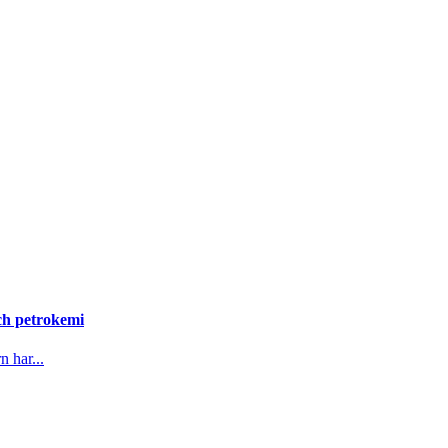
och petrokemi
n har...