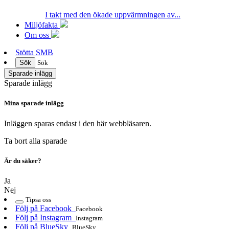
I takt med den ökade uppvärmningen av...
Miljöfakta
Om oss
Stötta SMB
Sök
Sök
Sparade inlägg
Sparade inlägg
Mina sparade inlägg
Inläggen sparas endast i den här webbläsaren.
Ta bort alla sparade
Är du säker?
Ja
Nej
Tipsa oss
Följ på Facebook
Facebook
Följ på Instagram
Instagram
Följ på BlueSky
BlueSky