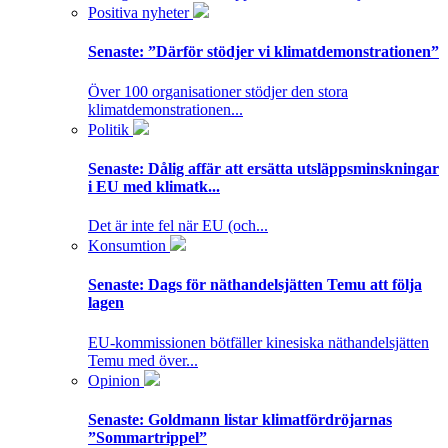
Positiva nyheter
Senaste:
”Därför stödjer vi klimatdemonstrationen”
Över 100 organisationer stödjer den stora
klimatdemonstrationen...
Politik
Senaste:
Dålig affär att ersätta utsläppsminskningar
i EU med klimatk...
Det är inte fel när EU (och...
Konsumtion
Senaste:
Dags för näthandelsjätten Temu att följa
lagen
EU-kommissionen bötfäller kinesiska näthandelsjätten
Temu med över...
Opinion
Senaste:
Goldmann listar klimatfördröjarnas
”Sommartrippel”