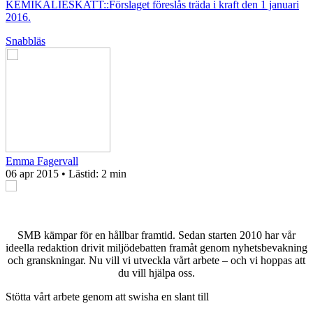
KEMIKALIESKATT::Förslaget föreslås träda i kraft den 1 januari
2016.
Snabbläs
Emma Fagervall
06 apr 2015
• Lästid:
2 min
SMB kämpar för en hållbar framtid. Sedan starten 2010 har vår
ideella redaktion drivit miljödebatten framåt genom nyhetsbevakning
och granskningar. Nu vill vi utveckla vårt arbete – och vi hoppas att
du vill hjälpa oss.
Stötta vårt arbete genom att swisha en slant till