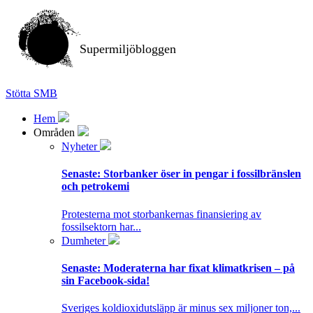
Supermiljöbloggen
Stötta SMB
Hem
Områden
Nyheter
Senaste:
Storbanker öser in pengar i fossilbränslen
och petrokemi
Protesterna mot storbankernas finansiering av
fossilsektorn har...
Dumheter
Senaste:
Moderaterna har fixat klimatkrisen – på
sin Facebook-sida!
Sveriges koldioxidutsläpp är minus sex miljoner ton,...